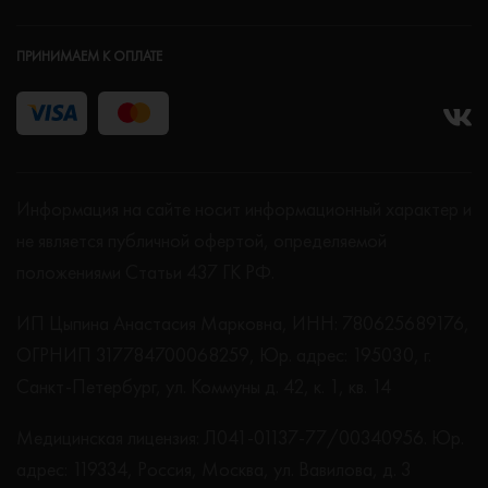
ПРИНИМАЕМ К ОПЛАТЕ
Информация на сайте носит информационный характер и
не является публичной офертой, определяемой
положениями Статьи 437 ГК РФ.
ИП Цыпина Анастасия Марковна, ИНН: 780625689176,
ОГРНИП 317784700068259, Юр. адрес: 195030, г.
Санкт-Петербург, ул. Коммуны д. 42, к. 1, кв. 14
Медицинская лицензия: Л041-01137-77/00340956. Юр.
адрес: 119334, Россия, Москва, ул. Вавилова, д. 3