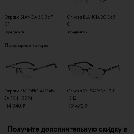
Оправа BLANCIA BC 367
Оправа BLANCIA BC 365
О
C1
C1
C
предзаказ
предзаказ
п
Популярные товары
Оправа EMPORIO ARMANI
Оправа VERSACE VE 1218
Оп
EA 1041 3094
1342
2
14 940 ₽
19 470 ₽
1
Получите дополнительную скидку в