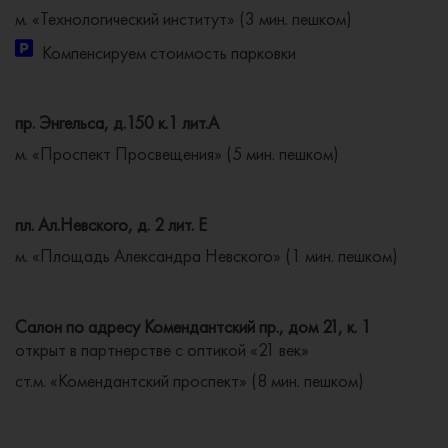
м. «Технологический институт» (3 мин. пешком)
Компенсируем стоимость парковки
пр. Энгельса, д.150 к.1 лит.А
м. «Проспект Просвещения» (5 мин. пешком)
пл. Ал.Невского, д. 2 лит. Е
м. «Площадь Александра Невского» (1 мин. пешком)
Салон по адресу Комендантский пр., дом 21, к. 1
открыт в партнерстве с оптикой «21 век»
ст.м. «Комендантский проспект» (8 мин. пешком)