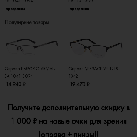
EA 1041 3094
EA 1131 3001
EA
предзаказ
предзаказ
п
Популярные товары
Оправа EMPORIO ARMANI
Оправа VERSACE VE 1218
Оп
EA 1041 3094
1342
2
14 940 ₽
19 470 ₽
1
Получите дополнительную скидку в
1 000 ₽ на новые очки для зрения
(оправа + линзы)!