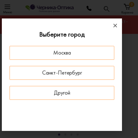
0
Меню
Корзина
Гарантируем лучшую цену на любую оправу в Санкт-
Петербурге
Выберите город
Главная
Оправы для очков
Москва
Оправа EMPORIO ARMANI EA 1027 3001
- 30 % ДО 15 АВГУСТА
НОВИНКА
Санкт-Петербург
Другой