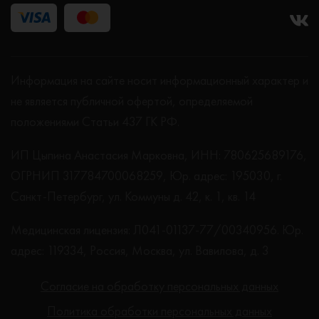
Информация на сайте носит информационный характер и
не является публичной офертой, определяемой
положениями Статьи 437 ГК РФ.
ИП Цыпина Анастасия Марковна, ИНН: 780625689176,
ОГРНИП 317784700068259, Юр. адрес: 195030, г.
Санкт-Петербург, ул. Коммуны д. 42, к. 1, кв. 14
Медицинская лицензия: Л041-01137-77/00340956. Юр.
адрес: 119334, Россия, Москва, ул. Вавилова, д. 3
Согласие на обработку персональных данных
Политика обработки персональных данных