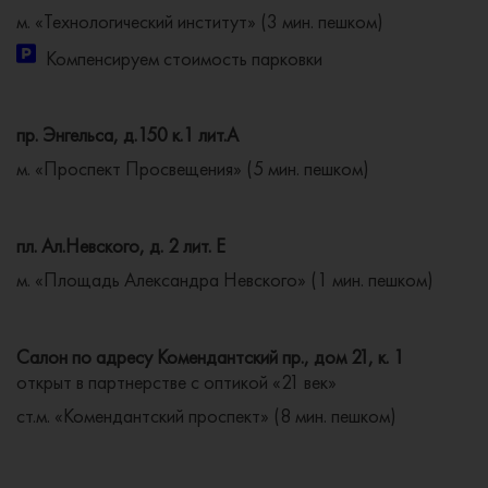
м. «Технологический институт» (3 мин. пешком)
Компенсируем стоимость парковки
пр. Энгельса, д.150 к.1 лит.А
м. «Проспект Просвещения» (5 мин. пешком)
пл. Ал.Невского, д. 2 лит. Е
м. «Площадь Александра Невского» (1 мин. пешком)
Салон по адресу Комендантский пр., дом 21, к. 1
открыт в партнерстве с оптикой «21 век»
ст.м. «Комендантский проспект» (8 мин. пешком)