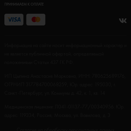
ПРИНИМАЕМ К ОПЛАТЕ
Информация на сайте носит информационный характер и
не является публичной офертой, определяемой
положениями Статьи 437 ГК РФ.
ИП Цыпина Анастасия Марковна, ИНН: 780625689176,
ОГРНИП 317784700068259, Юр. адрес: 195030, г.
Санкт-Петербург, ул. Коммуны д. 42, к. 1, кв. 14
Медицинская лицензия: Л041-01137-77/00340956. Юр.
адрес: 119334, Россия, Москва, ул. Вавилова, д. 3
Согласие на обработку персональных данных