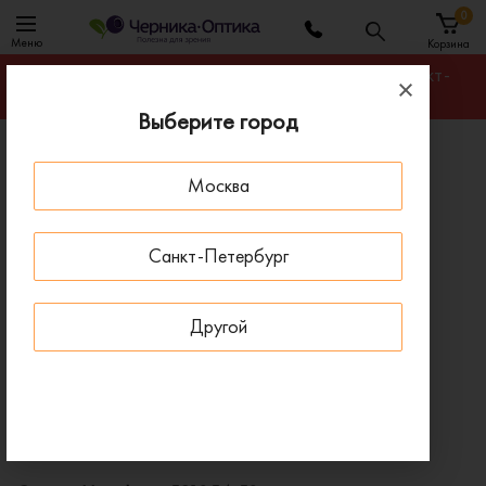
0
Меню
Корзина
Гарантируем лучшую цену на любую оправу в Санкт-
Петербурге
Выберите город
Главная
Оправы для очков
Москва
Оправа Humphreys 581054-50
- 50 % ДО 15 АВГУСТА
Санкт-Петербург
Другой