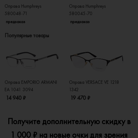
Оправа Humphreys
Оправа Humphreys
Оп
580048-71
580045-70
5
предзаказ
предзаказ
п
Популярные товары
Оправа EMPORIO ARMANI
Оправа VERSACE VE 1218
Оп
EA 1041 3094
1342
2
14 940 ₽
19 470 ₽
1
Получите дополнительную скидку в
1 000 ₽ на новые очки для зрения