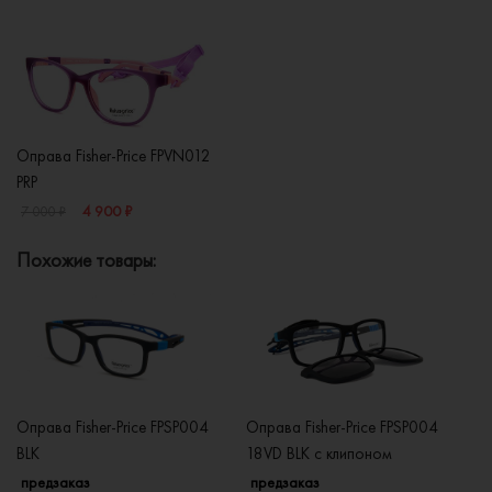
Оправа Fisher-Price FPVN012
PRP
4 900 ₽
7 000 ₽
Похожие товары:
Оправа Fisher-Price FPSP004
Оправа Fisher-Price FPSP004
Оп
BLK
18VD BLK с клипоном
0
предзаказ
предзаказ
п