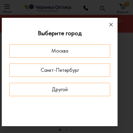
0
Меню
Корзина
Гарантируем лучшую цену на любую оправу в Санкт-
Петербурге
Выберите город
Главная
Оправы для очков
Москва
Оправа Fisher-Price FPVN012 PRP
ПОД ЗАКАЗ
Санкт-Петербург
Другой