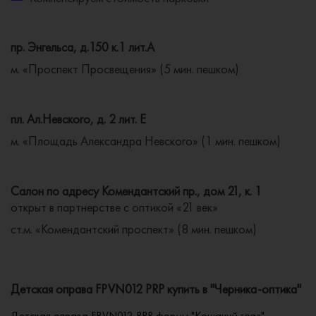
пр. Энгельса, д.150 к.1 лит.А
м. «Проспект Просвещения» (5 мин. пешком)
пл. Ал.Невского, д. 2 лит. Е
м. «Площадь Александра Невского» (1 мин. пешком)
Салон по адресу Комендантский пр., дом 21, к. 1
открыт в партнерстве с оптикой «21 век»
ст.м. «Комендантский проспект» (8 мин. пешком)
Детская оправа FPVN012 PRP купить в "Черника-оптика"
Детская оправа FPVN012 PRP формы "Кошачий глаз" -