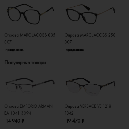
Оправа MARC JACOBS 835
Оправа MARC JACOBS 258
О
807
807
KJ
предзаказ
предзаказ
п
Популярные товары
Оправа EMPORIO ARMANI
Оправа VERSACE VE 1218
Оп
EA 1041 3094
1342
2
14 940 ₽
19 470 ₽
1