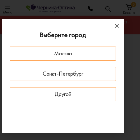
0
Меню
Корзина
Гарантируем лучшую цену на любую оправу в Санкт-
Петербурге
Выберите город
Главная
Оправы для очков
Москва
Оправа MARC JACOBS 795/FJ PAU
- 30 % ДО 15 АВГУСТА
Санкт-Петербург
Другой