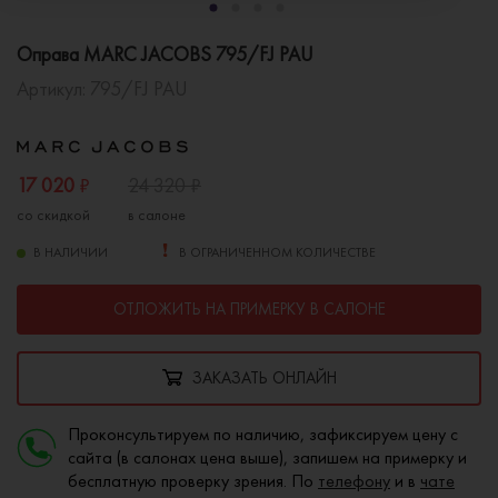
Оправа MARC JACOBS 795/FJ PAU
Артикул:
795/FJ PAU
17 020
₽
24 320
₽
со скидкой
в салоне
В НАЛИЧИИ
В ОГРАНИЧЕННОМ КОЛИЧЕСТВЕ
ОТЛОЖИТЬ НА ПРИМЕРКУ В САЛОНЕ
ЗАКАЗАТЬ ОНЛАЙН
Проконсультируем по наличию, зафиксируем цену с
сайта (в салонах цена выше), запишем на примерку и
бесплатную проверку зрения. По
телефону
и в
чате