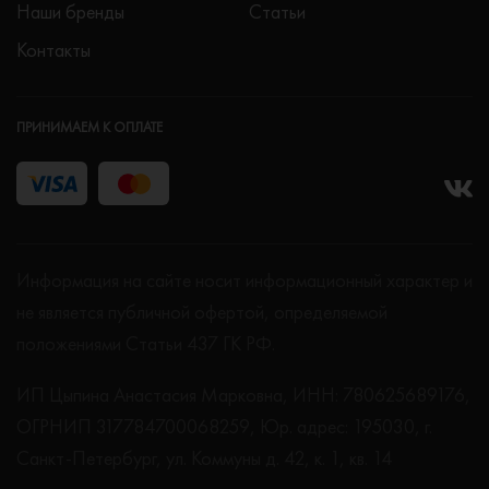
Наши бренды
Статьи
Контакты
ПРИНИМАЕМ К ОПЛАТЕ
Информация на сайте носит информационный характер и
не является публичной офертой, определяемой
положениями Статьи 437 ГК РФ.
ИП Цыпина Анастасия Марковна, ИНН: 780625689176,
ОГРНИП 317784700068259, Юр. адрес: 195030, г.
Санкт-Петербург, ул. Коммуны д. 42, к. 1, кв. 14