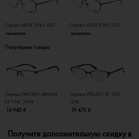
Оправа MEXX 5965 400
Оправа MEXX 5965 200
О
предзаказ
предзаказ
п
Популярные товары
Оправа EMPORIO ARMANI
Оправа VERSACE VE 1218
Оп
EA 1041 3094
1342
2
14 940 ₽
19 470 ₽
1
Получите дополнительную скидку в