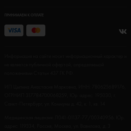
ПРИНИМАЕМ К ОПЛАТЕ
Информация на сайте носит информационный характер и
не является публичной офертой, определяемой
положениями Статьи 437 ГК РФ.
ИП Цыпина Анастасия Марковна, ИНН: 780625689176,
ОГРНИП 317784700068259, Юр. адрес: 195030, г.
Санкт-Петербург, ул. Коммуны д. 42, к. 1, кв. 14
Медицинская лицензия: Л041-01137-77/00340956. Юр.
адрес: 119334, Россия, Москва, ул. Вавилова, д. 3