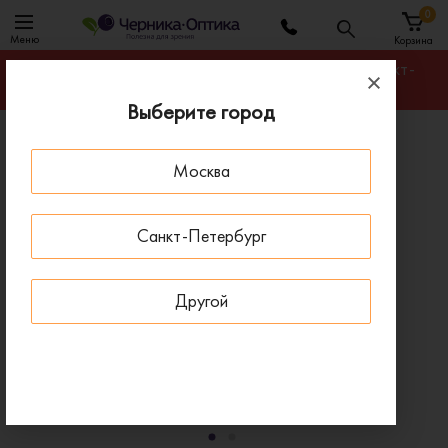
0
Меню
Корзина
Гарантируем лучшую цену на любую оправу в Санкт-
Петербурге
Выберите город
Главная
Оправы для очков
Москва
Оправа MEXX 2798 400
- 30 % ДО 15 АВГУСТА
Санкт-Петербург
Другой