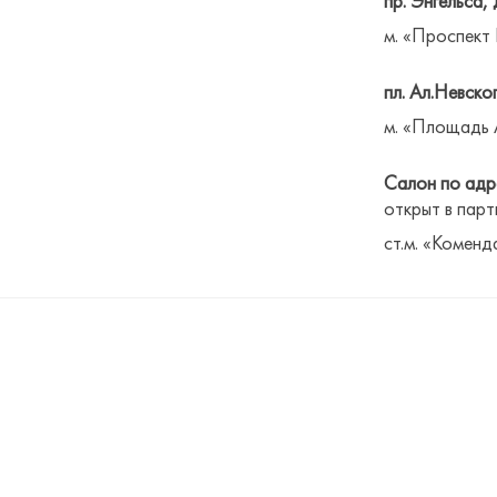
пр. Энгельса, 
м. «Проспект
пл. Ал.Невског
м. «Площадь 
Салон по адре
открыт в парт
ст.м. «Коменд