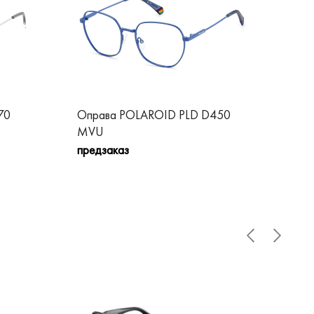
70
Оправа POLAROID PLD D450
Оп
MVU
D8
предзаказ
пре