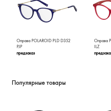
Оправа POLAROID PLD D352
Оправа 
PJP
ILZ
предзаказ
предзака
Популярные товары