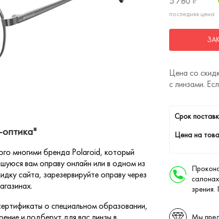
5 780
₽
последняя цена
ЗА
Цена со скидк
с линзами. Ес
Cрок поставк
-оптика"
Цена на това
го многими бренда Polaroid, который
шуюся вам оправу онлайн или в одном из
Проконс
идку сайта, зарезервируйте оправу через
салонах
агазинах.
зрения.
ертификаты о специальном образовании,
ение и подберут для вас линзы в
Мы пред