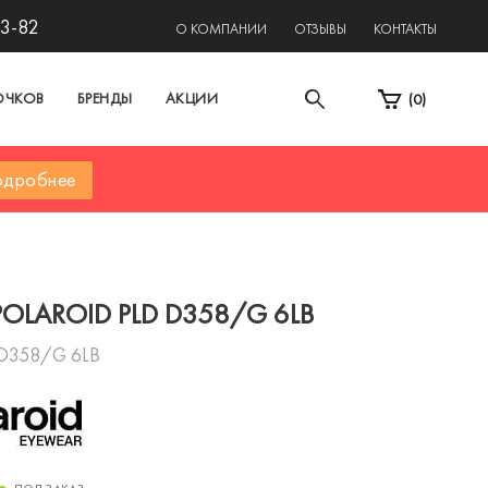
13-82
О КОМПАНИИ
ОТЗЫВЫ
КОНТАКТЫ
ОЧКОВ
БРЕНДЫ
АКЦИИ
(
0
)
дробнее
POLAROID PLD D358/G 6LB
 D358/G 6LB