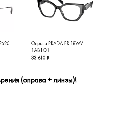
 2620
Оправа PRADA PR 18WV
Оп
1AB1O1
1A
33 610 ₽
32
рения (оправа + линзы)!