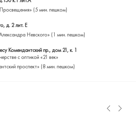
д.150 к.1 лит.А
 Просвещения» (5 мин. пешком)
о, д. 2 лит. Е
Александра Невского» (1 мин. пешком)
су Комендантский пр., дом 21, к. 1
нерстве с оптикой «21 век»
антский проспект» (8 мин. пешком)