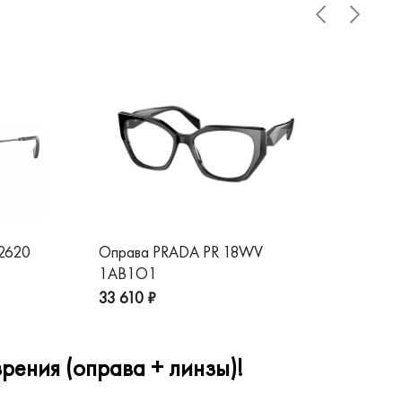
 2620
Оправа PRADA PR 18WV
Оп
1AB1O1
1A
33 610 ₽
32
рения (оправа + линзы)!