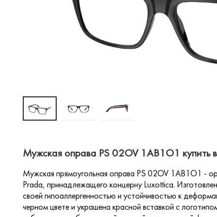
Мужская оправа PS 02OV 1AB1O1 купить в
Мужская прямоугольная оправа PS 02OV 1AB1O1 - ори
Prada, принадлежащего концерну Luxottica. Изготовле
своей гипоаллергенностью и устойчивостью к деформа
черном цвете и украшена красной вставкой с логотипо