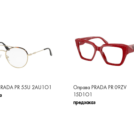
PRADA PR 55U 2AU1O1
Оправа PRADA PR 09ZV
15D1O1
з
предзаказ