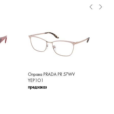
Оправа PRADA PR 57WV
Оп
YEP1O1
1B
предзаказ
пре