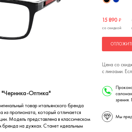
15 890
₽
со скидкой
ОТЛОЖИТЬ
Цена со скидк
с линзами. Ес
Проконс
 "Черника-Оптика"
салонах
зрения.
гинальный товар итальянского бренда
на из пропионата, который отличается
Мы пред
ции. Модель представлена в классическом
м бренда на дужках. Станет идеальным