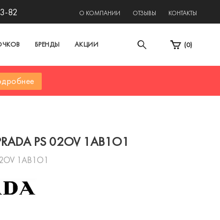
13-82
О КОМПАНИИ
ОТЗЫВЫ
КОНТАКТЫ
ОЧКОВ
БРЕНДЫ
АКЦИИ
(
0
)
дробнее
PRADA PS 02OV 1AB1O1
02OV 1AB1O1