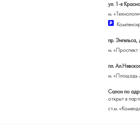
ул. 1-я Красн
м. «Технологи
Компенсир
пр. Энгельса, 
м. «Проспект
пл. Ал.Невског
м. «Площадь 
Салон по адре
открыт в парт
ст.м. «Коменд