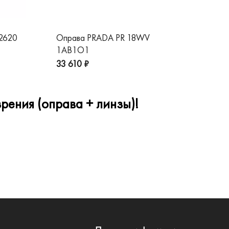
 2620
Оправа PRADA PR 18WV
Оп
1AB1O1
1A
33 610 ₽
32
рения (оправа + линзы)!