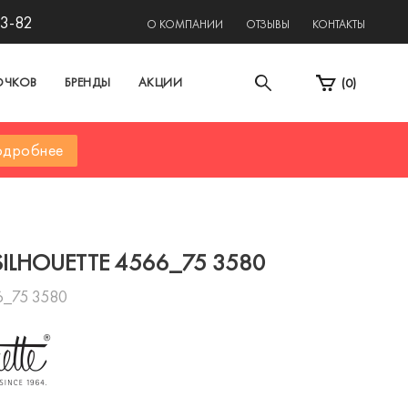
13-82
О КОМПАНИИ
ОТЗЫВЫ
КОНТАКТЫ
ОЧКОВ
БРЕНДЫ
АКЦИИ
(
0
)
дробнее
SILHOUETTE 4566_75 3580
6_75 3580