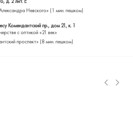
о, д. 2 лит. Е
Александра Невского» (1 мин. пешком)
су Комендантский пр., дом 21, к. 1
нерстве с оптикой «21 век»
антский проспект» (8 мин. пешком)