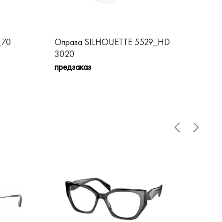
_70
Оправа SILHOUETTE 5529_HD
Оп
3020
пре
предзаказ