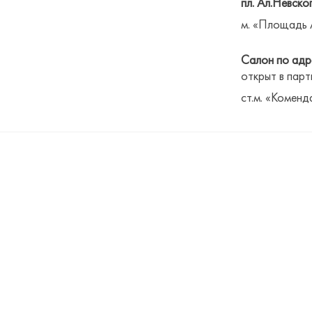
пл. Ал.Невског
м. «Площадь 
Салон по адре
открыт в парт
ст.м. «Коменд