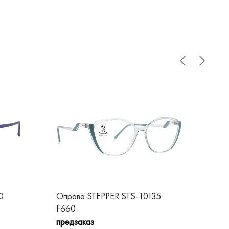
0
Оправа STEPPER STS-10135
Оп
F660
F3
предзаказ
пре