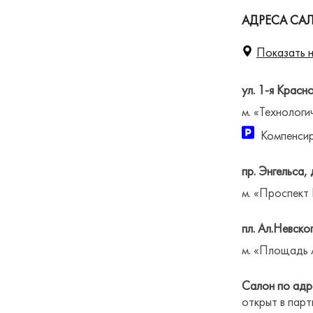
АДРЕСА САЛ
Показать н
ул. 1-я Красн
м. «Технологи
Компенсир
пр. Энгельса, 
м. «Проспект
пл. Ал.Невског
м. «Площадь 
Салон по адре
открыт в парт