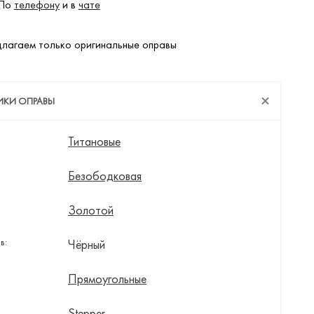
 По
телефону
и в
чате
лагаем только оригинальные оправы
ИКИ ОПРАВЫ
Титановые
Безободковая
Золотой
в:
Чёрный
Прямоугольные
Stepper