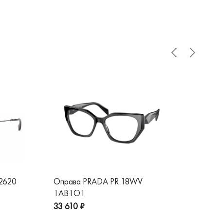
 2620
Оправа PRADA PR 18WV
Оп
1AB1O1
1A
33 610 ₽
32