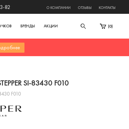
13-82
О КОМПАНИИ
ОТЗЫВЫ
КОНТАКТЫ
ОЧКОВ
БРЕНДЫ
АКЦИИ
(
0
)
дробнее
TEPPER SI-83430 F010
3430 F010