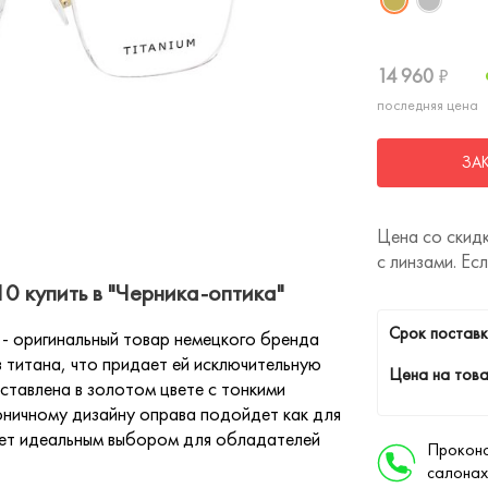
14 960
₽
последняя цена
ЗА
Цена со скидк
с линзами. Ес
0 купить в "Черника-оптика"
Cрок поставк
- оригинальный товар немецкого бренда
з титана, что придает ей исключительную
Цена на това
ставлена в золотом цвете с тонкими
оничному дизайну оправа подойдет как для
анет идеальным выбором для обладателей
Проконс
салонах