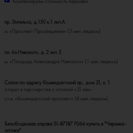
Компенсируем стоимость парковки
пр. Энгельса, д.150 к.1 лит.А
м. «Проспект Просвещения» (5 мин. пешком)
пл. Ал.Невского, д. 2 лит. Е
м. «Площадь Александра Невского» (1 мин. пешком)
Салон по адресу Комендантский пр., дом 21, к. 1
открыт в партнерстве с оптикой «21 век»
ст.м. «Комендантский проспект» (8 мин. пешком)
Безободковая оправа SI-87187 F066 купить в "Черника-
оптика"