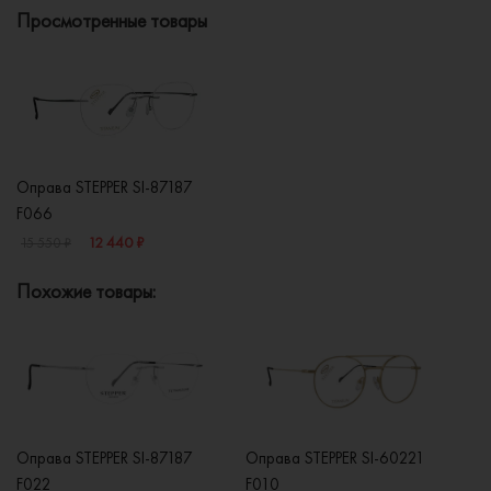
Просмотренные товары
Оправа STEPPER SI-87187
F066
12 440 ₽
15 550 ₽
Похожие товары:
Оправа STEPPER SI-87187
Оправа STEPPER SI-60221
Оп
F022
F010
F