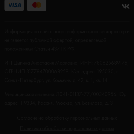
Информация на сайте носит информационный характер и
не является публичной офертой, определяемой
положениями Статьи 437 ГК РФ.
ИП Цыпина Анастасия Марковна, ИНН: 780625689176,
ОГРНИП 317784700068259, Юр. адрес: 195030, г.
Санкт-Петербург, ул. Коммуны д. 42, к. 1, кв. 14
Медицинская лицензия: Л041-01137-77/00340956. Юр.
адрес: 119334, Россия, Москва, ул. Вавилова, д. 3
Согласие на обработку персональных данных
Политика обработки персональных данных