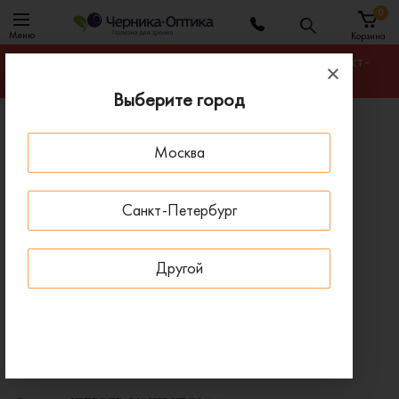
0
Меню
Корзина
Гарантируем лучшую цену на любую оправу в Санкт-
Петербурге
Выберите город
Главная
Оправы для очков
Москва
Оправа STEPPER SI-87187 F066
ПОД ЗАКАЗ
Санкт-Петербург
Другой