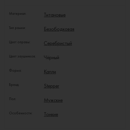
Материал:
Титановые
Тип рамки:
Безободковая
Цвет оправы:
Серебристый
Цвет заушников:
Чёрный
Форма:
Капли
Бренд:
Stepper
Пол:
Мужские
Особенности:
Тонкие