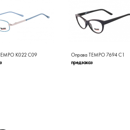
TEMPO K022 C09
Оправа TEMPO 7694 C1
з
предзаказ