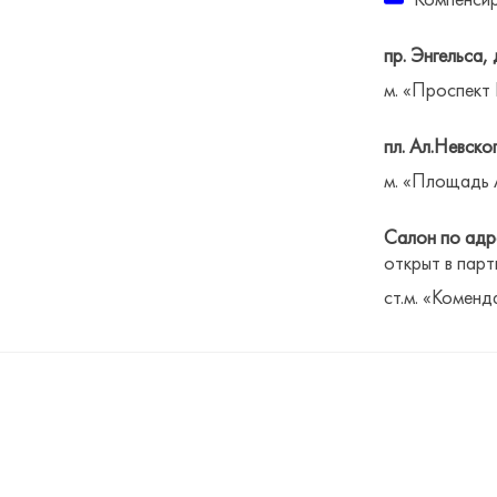
пр. Энгельса, 
м. «Проспект
пл. Ал.Невског
м. «Площадь 
Салон по адре
открыт в парт
ст.м. «Коменд