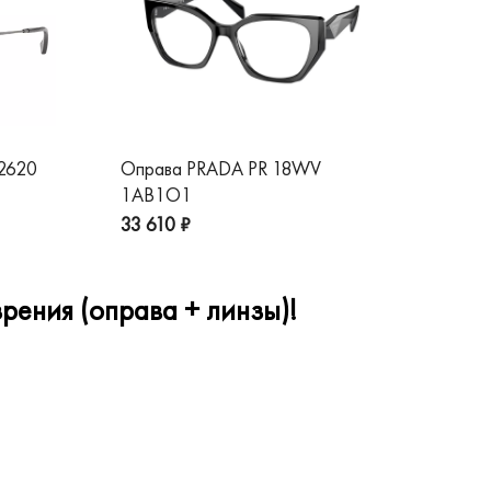
 2620
Оправа PRADA PR 18WV
Оп
1AB1O1
1A
33 610 ₽
32
рения (оправа + линзы)!