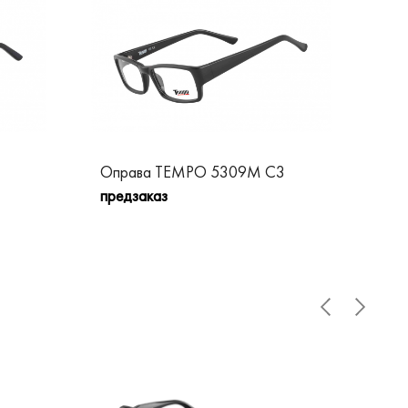
Оправа TEMPO 5309M C3
Оп
предзаказ
пре