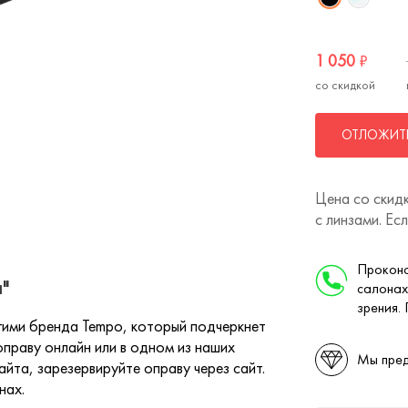
1 050
₽
со скидкой
ОТЛОЖИТЬ
Цена со скидк
с линзами. Ес
Проконс
"
салонах
зрения.
гими бренда Tempo, который подчеркнет
праву онлайн или в одном из наших
Мы пред
йта, зарезервируйте оправу через сайт.
нах.