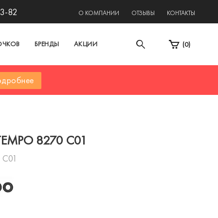
13-82
О КОМПАНИИ
ОТЗЫВЫ
КОНТАКТЫ
ОЧКОВ
БРЕНДЫ
АКЦИИ
(
0
)
дробнее
TEMPO 8270 C01
 C01