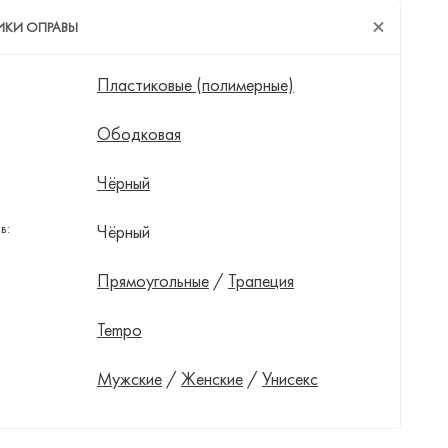
ИКИ ОПРАВЫ
Пластиковые (полимерные)
Ободковая
Чёрный
в:
Чёрный
Прямоугольные
/
Трапеция
Tempo
Мужские
/
Женские
/
Унисекс