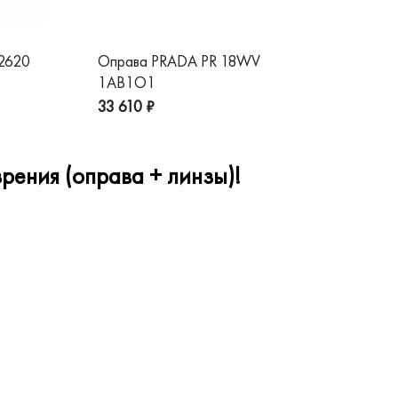
 2620
Оправа PRADA PR 18WV
Оп
1AB1O1
1A
33 610 ₽
32
рения (оправа + линзы)!