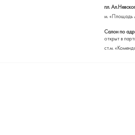
пл. Ал.Невског
м. «Площадь 
Салон по адре
открыт в парт
ст.м. «Коменд