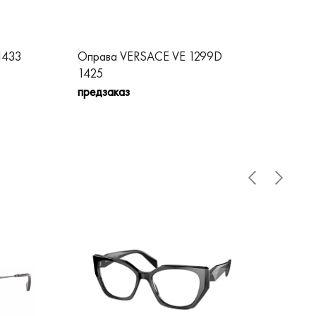
1433
Оправа VERSACE VE 1299D
Оп
1425
пре
предзаказ