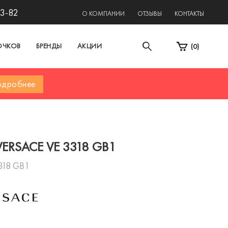
13-82
О КОМПАНИИ
ОТЗЫВЫ
КОНТАКТЫ
ОЧКОВ
БРЕНДЫ
АКЦИИ
(
0
)
дробнее
ERSACE VE 3318 GB1
318 GB1