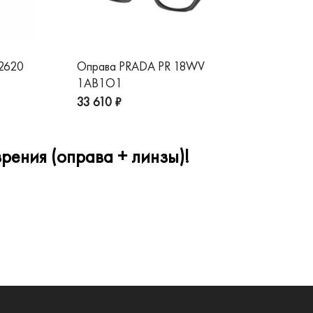
 2620
Оправа PRADA PR 18WV
Оп
1AB1O1
1A
33 610 ₽
32
рения (оправа + линзы)!