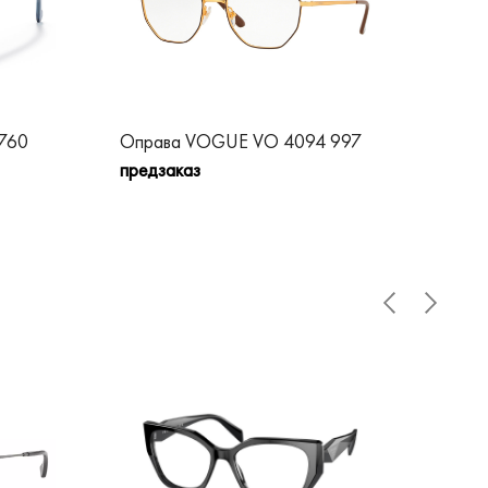
760
Оправа VOGUE VO 4094 997
Оп
предзаказ
пре