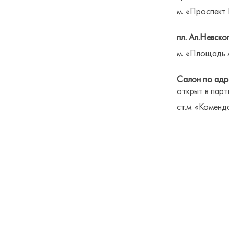
м. «Проспект
пл. Ал.Невског
м. «Площадь 
Салон по адре
открыт в парт
ст.м. «Коменд