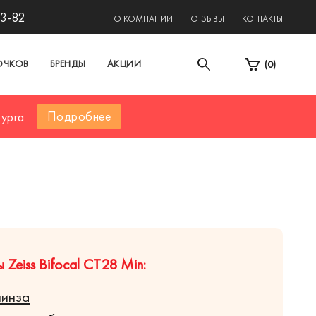
13-82
О КОМПАНИИ
ОТЗЫВЫ
КОНТАКТЫ
ОЧКОВ
БРЕНДЫ
АКЦИИ
(
0
)
Подробнее
бурга
Zeiss Bifocal CT28 Min:
линза