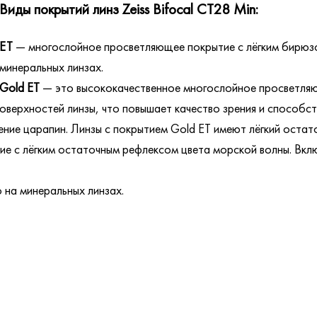
Виды покрытий линз Zeiss Bifocal CT28 Min:
ЕТ
— многослойное просветляющее покрытие с лёгким бирюз
минеральных линзах.
Gold ET
— это высококачественное многослойное просветляющ
поверхностей линзы, что повышает качество зрения и способс
ние царапин. Линзы с покрытием Gold ET имеют лёгкий остат
е с лёгким остаточным рефлексом цвета морской волны. Вкл
 на минеральных линзах.