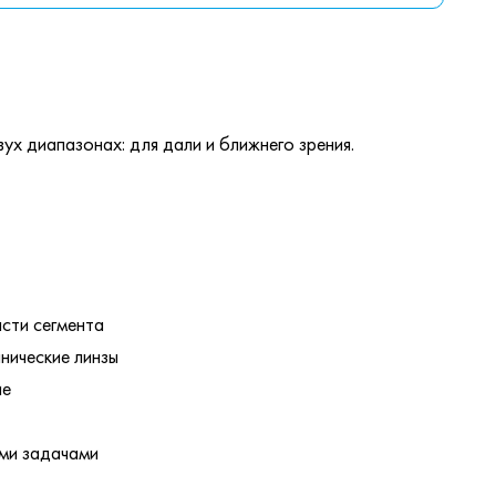
ух диапазонах: для дали и ближнего зрения.
асти сегмента
нические линзы
ие
ыми задачами