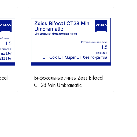
ocal
Бифокальные линзы Zeiss Bifocal
Лин
CT28 Min Umbramatic
Pho