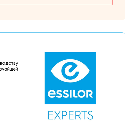
зводству
сочайшей