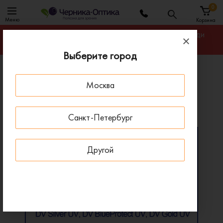
0
Меню
Корзина
Гарантируем лучшую цену на линзы для очков среди
салонов оптики Санкт-Петербурга
Выберите город
Главная
Линзы для очков
Москва
Линзы Zeiss Bifocal CT28 купить в Москве
Линзы Zeiss Bifocal CT28 купить в Москве
Санкт-Петербург
Другой