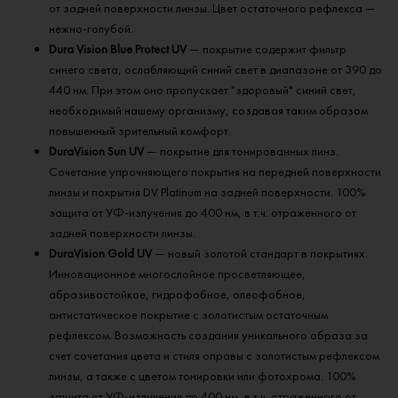
от задней поверхности линзы. Цвет остаточного рефлекса —
нежно-голубой.
Dura Vision Blue Protect UV
— покрытие содержит фильтр
синего света, ослабляющий синий свет в диапазоне от 390 до
440 нм. При этом оно пропускает "здоровый" синий свет,
необходимый нашему организму, создавая таким образом
повышенный зрительный комфорт.
DuraVision Sun UV
— покрытие для тонированных линз.
Сочетание упрочняющего покрытия на передней поверхности
линзы и покрытия DV Platinum на задней поверхности. 100%
защита от УФ-излучения до 400 нм, в т.ч. отраженного от
задней поверхности линзы.
DuraVision Gold UV
— новый золотой стандарт в покрытиях.
Инновационное многослойное просветляющее,
абразивостойкое, гидрофобное, олеофобное,
антистатическое покрытие с золотистым остаточным
рефлексом. Возможность создания уникального образа за
счет сочетания цвета и стиля оправы с золотистым рефлексом
линзы, а также с цветом тонировки или фотохрома. 100%
защита от УФ-излучения до 400 нм, в т.ч. отраженного от