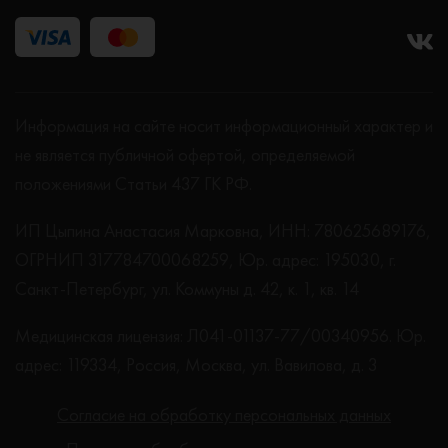
Информация на сайте носит информационный характер и
не является публичной офертой, определяемой
положениями Статьи 437 ГК РФ.
ИП Цыпина Анастасия Марковна, ИНН: 780625689176,
ОГРНИП 317784700068259, Юр. адрес: 195030, г.
Санкт-Петербург, ул. Коммуны д. 42, к. 1, кв. 14
Медицинская лицензия: Л041-01137-77/00340956. Юр.
адрес: 119334, Россия, Москва, ул. Вавилова, д. 3
Согласие на обработку персональных данных