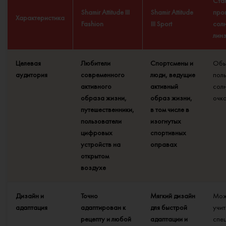
Ста
Shamir Attitude III
Shamir Attitude
про
Характеристика
Fashion
III Sport
сол
лин
Целевая
Любители
Спортсмены и
Обы
аудитория
современного
люди, ведущие
пол
активного
активный
сол
образа жизни,
образ жизни,
очк
путешественники,
в том числе в
пользователи
изогнутых
цифровых
спортивных
устройств на
оправах
открытом
воздухе
Дизайн и
Точно
Мягкий дизайн
Мож
адаптация
адаптирован к
для быстрой
учит
рецепту и любой
адаптации и
спе