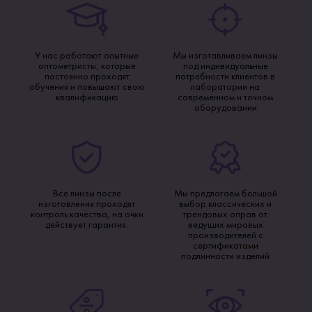
У нас работают опытные
Мы изготавливаем линзы
оптометристы, которые
под индивидуальные
постоянно проходят
потребности клиентов в
обучения и повышают свою
лаборатории на
квалификацию
современном и точном
оборудовании
Все линзы после
Мы предлагаем большой
изготовления проходят
выбор классических и
контроль качества, на очки
трендовых оправ от
действует гарантия.
ведущих мировых
производителей с
сертификатами
подлинности изделий