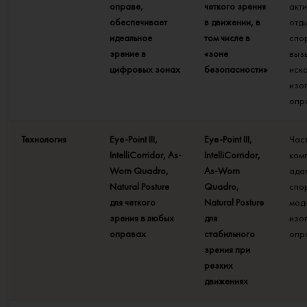
оправе,
четкого зрения
акт
обеспечивает
в движении, в
отд
идеальное
том числе в
спо
зрение в
«зоне
выз
цифровых зонах
безопасности»
иск
изо
опр
Технология
Eye-Point III,
Eye-Point III,
Час
IntelliCorridor, As-
IntelliCorridor,
ком
Worn Quadro,
As-Worn
ада
Natural Posture
Quadro,
спо
для четкого
Natural Posture
мод
зрения в любых
для
изо
оправах
стабильного
опр
зрения при
резких
движениях