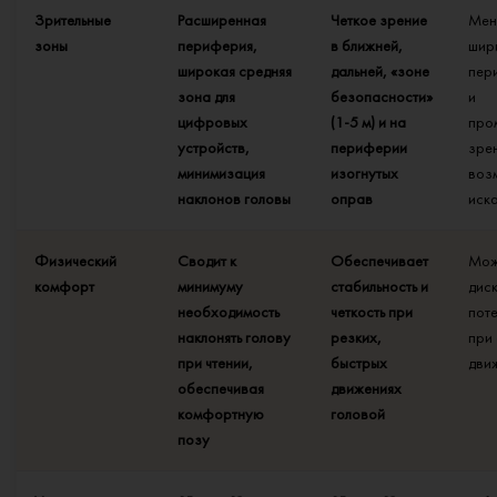
Зрительные
Расширенная
Четкое зрение
Мен
зоны
периферия,
в ближней,
шир
широкая средняя
дальней, «зоне
пер
зона для
безопасности»
и
цифровых
(1-5 м) и на
про
устройств,
периферии
зре
минимизация
изогнутых
воз
наклонов головы
оправ
иск
Физический
Сводит к
Обеспечивает
Мож
комфорт
минимуму
стабильность и
дис
необходимость
четкость при
пот
наклонять голову
резких,
при
при чтении,
быстрых
дви
обеспечивая
движениях
комфортную
головой
позу