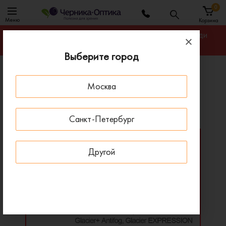
0
Меню
Корзина
Гарантируем лучшую цену на линзы для очков среди
салонов оптики Санкт-Петербурга
Выберите город
Главная
Линзы для очков
Москва
Спортивные линзы Shamir Attitude III Fashion Sport
Спортивные линзы Shamir Attitude III Fashion Sport
Санкт-Петербург
Другой