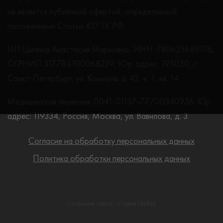
не является публичной офертой, определяемой
положениями Статьи 437 ГК РФ.
ИП Цыпина Анастасия Марковна, ИНН: 780625689176,
ОГРНИП 317784700068259, Юр. адрес: 195030, г.
Санкт-Петербург, ул. Коммуны д. 42, к. 1, кв. 14
Медицинская лицензия: Л041-01137-77/00340956. Юр.
адрес: 119334, Россия, Москва, ул. Вавилова, д. 3
Согласие на обработку персональных данных
Политика обработки персональных данных
Создание сайта - Студия Netlab