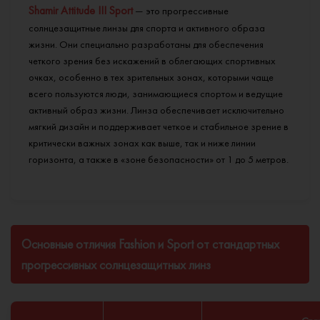
Shamir Attitude III Sport
— это прогрессивные
солнцезащитные линзы для спорта и активного образа
жизни. Они специально разработаны для обеспечения
четкого зрения без искажений в облегающих спортивных
очках, особенно в тех зрительных зонах, которыми чаще
всего пользуются люди, занимающиеся спортом и ведущие
активный образ жизни. Линза обеспечивает исключительно
мягкий дизайн и поддерживает четкое и стабильное зрение в
критически важных зонах как выше, так и ниже линии
горизонта, а также в «зоне безопасности» от 1 до 5 метров.
Основные отличия Fashion и Sport от стандартных
прогрессивных солнцезащитных линз