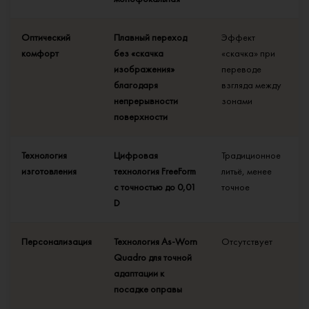
Оптический
Плавный переход
Эффект
комфорт
без «скачка
«скачка» при
изображения»
переводе
благодаря
взгляда между
непрерывности
зонами
поверхности
Технология
Цифровая
Традиционное
изготовления
технология FreeForm
литьё, менее
с точностью до 0,01
точное
D
Персонализация
Технология As-Worn
Отсутствует
Quadro для точной
адаптации к
посадке оправы