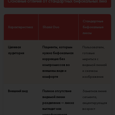
Основные отличия от стандартных бифокальных линз
Стандартные
Характеристика
Shamir Duo
бифокальные
линзы
Целевая
Пациенты, которым
Пользователи,
аудитория
нужна бифокальная
готовые
коррекция без
мириться с
компромиссов во
видимой линией
внешнем виде и
и скачком
комфорте
изображения
Внешний вид
Полное отсутствие
Заметная линия
видимой линии
сегмента,
разделения — линза
акцентирующая
выглядит как
возраст
монофокальная