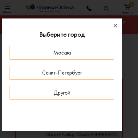
0
Меню
Корзина
Гарантируем лучшую цену на линзы для очков среди
салонов оптики Санкт-Петербурга
Выберите город
Главная
Линзы для очков
Москва
Бифокальные линзы Shamir Duo
Бифокальные линзы Shamir Duo
Санкт-Петербург
Другой