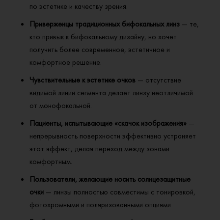
по эстетике и качеству зрения.
Glacier EXPRESSION
— премиальное покрытие с эффектом
Приверженцы традиционных бифокальных линз
— те,
просветления высочайшего уровня и минимальным
кто привык к бифокальному дизайну, но хочет
остаточным рефлексом.
получить более современное, эстетичное и
комфортное решение.
Чувствительные к эстетике очков
— отсутствие
видимой линии сегмента делает линзу неотличимой
от монофокальной.
Пациенты, испытывающие «скачок изображения»
—
непрерывность поверхности эффективно устраняет
этот эффект, делая переход между зонами
комфортным.
Пользователи, желающие носить солнцезащитные
очки
— линзы полностью совместимы с тонировкой,
фотохромными и поляризованными опциями.