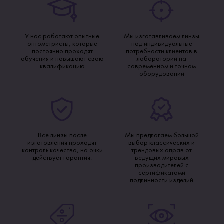
У нас работают опытные
Мы изготавливаем линзы
оптометристы, которые
под индивидуальные
постоянно проходят
потребности клиентов в
обучения и повышают свою
лаборатории на
квалификацию
современном и точном
оборудовании
Все линзы после
Мы предлагаем большой
изготовления проходят
выбор классических и
контроль качества, на очки
трендовых оправ от
действует гарантия.
ведущих мировых
производителей с
сертификатами
подлинности изделий