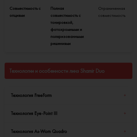
Совместимость с
Полная
Ограниченная
опциями
совместимость с
совместимость
тонировкой,
фотохромными и
поляризованными
решениями
Технологии и особенности линз Shamir Duo
Технология FreeForm
+
Технология Eye-Point III
+
Технология FreeForm
— это цифровой метод изготовления линз,
при котором поверхность обрабатывается с алмазной
Технология As-Worn Quadro
+
точностью до 0,01 D. В отличие от традиционного литья,
Технология Eye-Point III
моделирует реальное зрение человека,