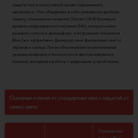
защиты глаз в агрессивной среде современного
мегаполиса. Они объединяют в себе уникальную двойную
защиту: специальное покрытие Glacier+ UV IR блокирует
вредное инфракрасное излучение (ИК), которое может
вызывать сухость и дискомфорт, а встроенная технология
Blue Zero эффективно фильтрует сине-фиолетовый свет от
экранов и солнца. Линзы обеспечивают исключительный
уровень комфорта и безопасности для повседневного
ношения, вождения и работы с цифровыми устройствами.
Основные отличия от стандартных линз с защитой от
синего света
Стандартные