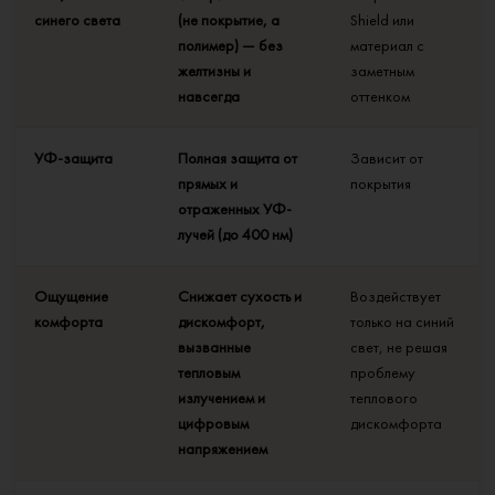
синего света
(не покрытие, а
Shield или
полимер) — без
материал с
желтизны и
заметным
навсегда
оттенком
УФ-защита
Полная защита от
Зависит от
прямых и
покрытия
отраженных УФ-
лучей (до 400 нм)
Ощущение
Снижает сухость и
Воздействует
комфорта
дискомфорт,
только на синий
вызванные
свет, не решая
тепловым
проблему
излучением и
теплового
цифровым
дискомфорта
напряжением