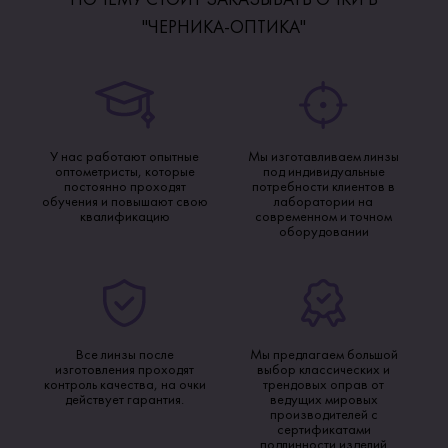
"ЧЕРНИКА-ОПТИКА"
У нас работают опытные
Мы изготавливаем линзы
оптометристы, которые
под индивидуальные
постоянно проходят
потребности клиентов в
обучения и повышают свою
лаборатории на
квалификацию
современном и точном
оборудовании
Все линзы после
Мы предлагаем большой
изготовления проходят
выбор классических и
контроль качества, на очки
трендовых оправ от
действует гарантия.
ведущих мировых
производителей с
сертификатами
подлинности изделий