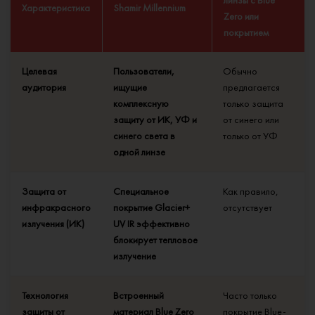
линзы с Blue
Характеристика
Shamir Millennium
Zero или
покрытием
Целевая
Пользователи,
Обычно
аудитория
ищущие
предлагается
комплексную
только защита
защиту от ИК, УФ и
от синего или
синего света в
только от УФ
одной линзе
Защита от
Специальное
Как правило,
инфракрасного
покрытие Glacier+
отсутствует
излучения (ИК)
UV IR эффективно
блокирует тепловое
излучение
Технология
Встроенный
Часто только
защиты от
материал Blue Zero
покрытие Blue-