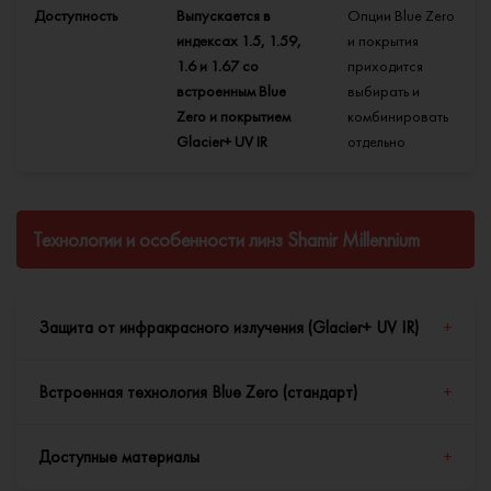
Доступность
Выпускается в
Опции Blue Zero
индексах 1.5, 1.59,
и покрытия
1.6 и 1.67 со
приходится
встроенным Blue
выбирать и
Zero и покрытием
комбинировать
Glacier+ UV IR
отдельно
Технологии и особенности линз Shamir Millennium
Защита от инфракрасного излучения (Glacier+ UV IR)
+
Встроенная технология Blue Zero (стандарт)
+
Покрытие Glacier+ UV IR
— это уникальное покрытие, которое
не просто защищает от ультрафиолета, но и эффективно
Доступные материалы
+
блокирует инфракрасное (тепловое) излучение. ИК-
Линзы Shamir Millennium изначально производятся из
излучение, невидимое глазу, может проникать в глаз и