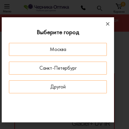
0
Меню
Корзина
Гарантируем лучшую цену на линзы для очков среди
салонов оптики Санкт-Петербурга
Выберите город
Главная
Линзы для очков
Москва
Однофокальные линзы Shamir Millennium
Однофокальные линзы Shamir Millennium
Санкт-Петербург
Другой