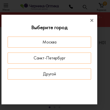
0
Меню
Корзина
Гарантируем лучшую цену на любую оправу в Санкт-
Петербурге
Выберите город
Главная
Солнцезащитные очки
Москва
Солнцезащитные очки ANA HICKMANN AH9331 H01
ПОД ЗАКАЗ
Санкт-Петербург
Другой