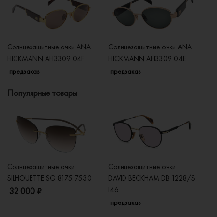
Солнцезащитные очки ANA
Солнцезащитные очки ANA
Со
HICKMANN AH3309 04F
HICKMANN AH3309 04E
H
предзаказ
предзаказ
п
Популярные товары
Солнцезащитные очки
Солнцезащитные очки
Со
SILHOUETTE SG 8175 7530
DAVID BECKHAM DB 1228/S
C
I46
32 000 ₽
5
предзаказ