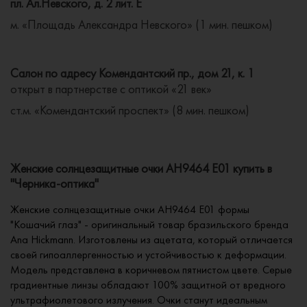
пл. Ал.Невского, д. 2 лит. Е
м. «Площадь Александра Невского» (1 мин. пешком)
Салон по адресу Комендантский пр., дом 21, к. 1
открыт в партнерстве с оптикой «21 век»
ст.м. «Комендантский проспект» (8 мин. пешком)
Женские солнцезащитные очки AH9464 E01 купить в
"Черника-оптика"
Женские солнцезащитные очки AH9464 E01 формы
"Кошачий глаз" - оригинальный товар бразильского бренда
Ana Hickmann. Изготовлены из ацетата, который отличается
своей гипоаллергенностью и устойчивостью к деформации.
Модель представлена в коричневом пятнистом цвете. Серые
градиентные линзы обладают 100% защитной от вредного
ультрафиолетового излучения. Очки станут идеальным