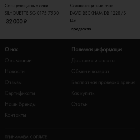
Солнцезащитные очки
Солнцезащитные очки
Со
SILHOUETTE SG 8175 7530
DAVID BECKHAM DB 1228/S
C
I46
32 000 ₽
5
предзаказ
О нас
Полезная информация
О компании
Доставка и оплата
Новости
Обмен и возврат
Отзывы
Бесплатная проверка зрения
Сертификаты
Как купить
Наши бренды
Статьи
Контакты
ПРИНИМАЕМ К ОПЛАТЕ