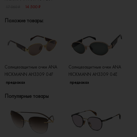
14 500 ₽
17 060 ₽
Похожие товары:
Солнцезащитные очки ANA
Солнцезащитные очки ANA
Со
HICKMANN AH3309 04F
HICKMANN AH3309 04E
H
предзаказ
предзаказ
п
Популярные товары