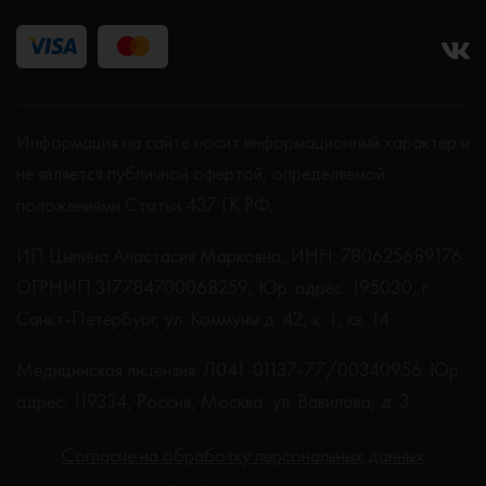
Информация на сайте носит информационный характер и
не является публичной офертой, определяемой
положениями Статьи 437 ГК РФ.
ИП Цыпина Анастасия Марковна, ИНН: 780625689176,
ОГРНИП 317784700068259, Юр. адрес: 195030, г.
Санкт-Петербург, ул. Коммуны д. 42, к. 1, кв. 14
Медицинская лицензия: Л041-01137-77/00340956. Юр.
адрес: 119334, Россия, Москва, ул. Вавилова, д. 3
Согласие на обработку персональных данных