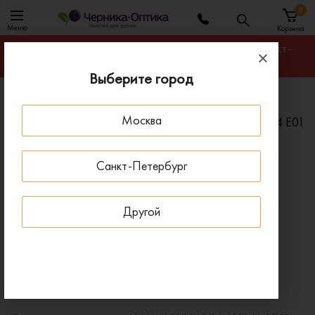
0
Меню
Корзина
Гарантируем лучшую цену на любую оправу в Санкт-
Петербурге
Выберите город
Главная
Солнцезащитные очки
Москва
Солнцезащитные очки ANA HICKMANN AH9464 E01
ПОД ЗАКАЗ
Санкт-Петербург
Другой