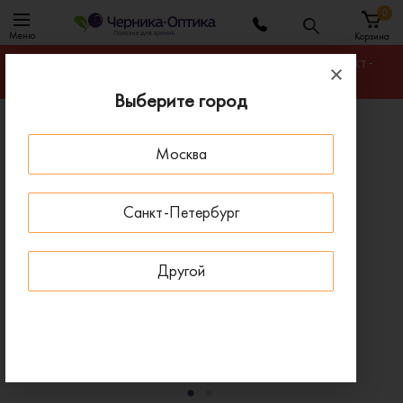
0
Меню
Корзина
Гарантируем лучшую цену на любую оправу в Санкт-
Петербурге
Выберите город
Главная
Солнцезащитные очки
Москва
Солнцезащитные очки Blumarine 900 7LA
ДОСТАВКА 1-4 ДНЯ
Санкт-Петербург
Другой