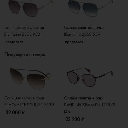
Солнцезащитные очки
Солнцезащитные очки
Со
Blumarine 236S A32
Blumarine 236S 539
Bl
предзаказ
предзаказ
п
Популярные товары
Солнцезащитные очки
Солнцезащитные очки
Со
SILHOUETTE SG 8175 7530
DAVID BECKHAM DB 1228/S
C
I46
32 000 ₽
5
23 230 ₽