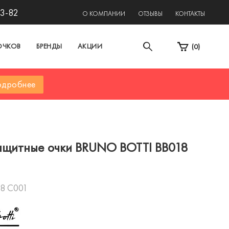
13-82
О КОМПАНИИ
ОТЗЫВЫ
КОНТАКТЫ
ОЧКОВ
БРЕНДЫ
АКЦИИ
(
0
)
дробнее
щитные очки BRUNO BOTTI BB018
8 C001