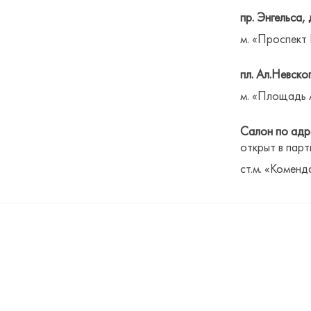
пр. Энгельса, 
м. «Проспект
пл. Ал.Невског
м. «Площадь 
Салон по адре
открыт в парт
ст.м. «Коменд