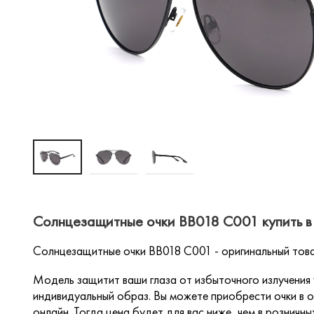
Солнцезащитные очки BB018 C001 купить в
Солнцезащитные очки BB018 C001 - оригинальный това
Модель защитит ваши глаза от избыточного излучения
индивидуальный образ. Вы можете приобрести очки в о
онлайн. Тогда цена будет для вас ниже, чем в розничны