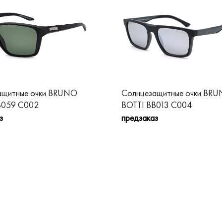
ащитные очки BRUNO
Солнцезащитные очки BR
B059 C002
BOTTI BB013 C004
з
предзаказ