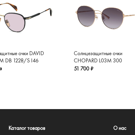
ащитные очки DAVID
Солнцезащитные очки
 DB 1228/S I46
CHOPARD L03M 300
з
51 700 ₽
Каталог товаров
О нас