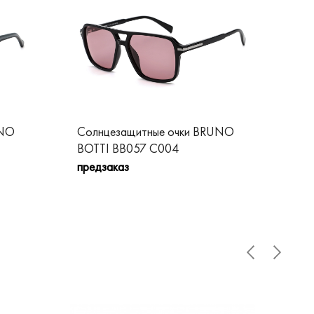
UNO
Солнцезащитные очки BRUNO
Со
BOTTI BB057 C004
BO
предзаказ
пре