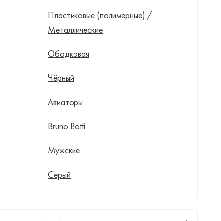
Пластиковые (полимерные)
/
Металлические
Ободковая
Чёрный
Авиаторы
Bruno Botti
Мужские
Серый