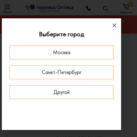
0
Меню
Корзина
Гарантируем лучшую цену на любую оправу в Санкт-
Петербурге
Выберите город
Главная
Солнцезащитные очки
Москва
Солнцезащитные очки CARRERA 152/S 6LB
ПОД ЗАКАЗ
Санкт-Петербург
Другой