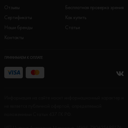
Отзывы
Бесплатная проверка зрения
Сертификаты
Как купить
Наши бренды
Статьи
Контакты
ПРИНИМАЕМ К ОПЛАТЕ
Информация на сайте носит информационный характер и
не является публичной офертой, определяемой
положениями Статьи 437 ГК РФ.
ИП Цыпина Анастасия Марковна, ИНН: 780625689176,