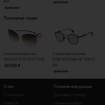
807
предзаказ
п
предзаказ
Популярные товары
Солнцезащитные очки
Солнцезащитные очки
Со
SILHOUETTE SG 8175 7530
DAVID BECKHAM DB 1228/S
C
I46
32 000 ₽
5
предзаказ
О нас
Полезная информация
О компании
Доставка и оплата
Новости
Обмен и возврат