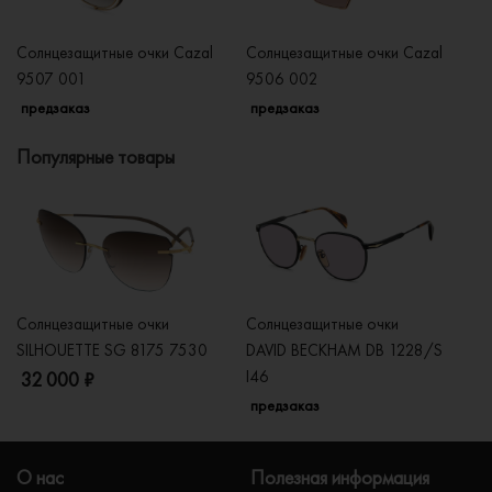
Солнцезащитные очки Cazal
Солнцезащитные очки Cazal
Со
9507 001
9506 002
9
предзаказ
предзаказ
п
Популярные товары
Солнцезащитные очки
Солнцезащитные очки
Со
SILHOUETTE SG 8175 7530
DAVID BECKHAM DB 1228/S
C
I46
32 000 ₽
5
предзаказ
О нас
Полезная информация