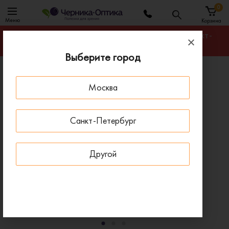
0
Меню
Корзина
Гарантируем лучшую цену на любую оправу в Санкт-
Петербурге
Выберите город
Главная
Солнцезащитные очки
Москва
Солнцезащитные очки Cazal 0856 004
ПОД ЗАКАЗ
Санкт-Петербург
Другой