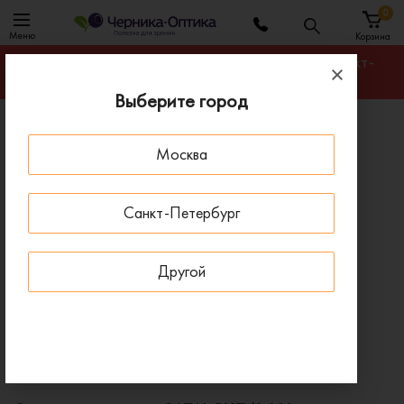
0
Меню
Корзина
Гарантируем лучшую цену на любую оправу в Санкт-
Петербурге
Выберите город
Главная
Солнцезащитные очки
Москва
Солнцезащитные очки CAZAL 5017/3 003
- 10 % ДО 15 АВГУСТА
Санкт-Петербург
Другой