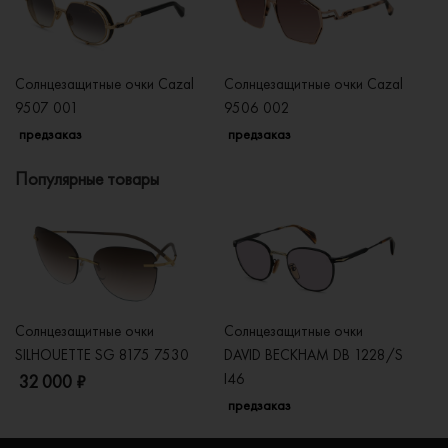
Солнцезащитные очки Cazal
Солнцезащитные очки Cazal
Со
9507 001
9506 002
9
предзаказ
предзаказ
п
Популярные товары
Солнцезащитные очки
Солнцезащитные очки
Со
SILHOUETTE SG 8175 7530
DAVID BECKHAM DB 1228/S
C
I46
32 000 ₽
5
предзаказ