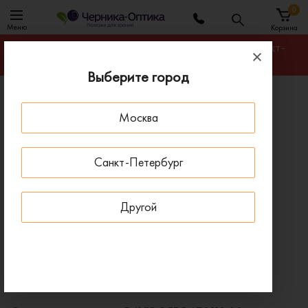
0
Меню
Корзина
Гарантируем лучшую цену на любую оправу в Санкт-
Петербурге
Выберите город
Главная
Солнцезащитные очки
Москва
Солнцезащитные очки DAVIDOFF DATS113 02
ПОД ЗАКАЗ
Санкт-Петербург
Другой