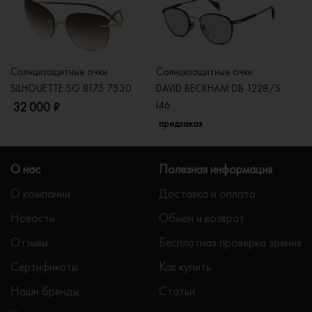
Солнцезащитные очки
Солнцезащитные очки
Со
SILHOUETTE SG 8175 7530
DAVID BECKHAM DB 1228/S
C
I46
32 000 ₽
5
предзаказ
О нас
Полезная информация
О компании
Доставка и оплата
Новости
Обмен и возврат
Отзывы
Бесплатная проверка зрения
Сертификаты
Как купить
Наши бренды
Статьи