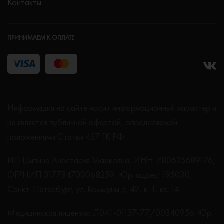
Контакты
ПРИНИМАЕМ К ОПЛАТЕ
Информация на сайте носит информационный характер и
не является публичной офертой, определяемой
положениями Статьи 437 ГК РФ.
ИП Цыпина Анастасия Марковна, ИНН: 780625689176,
ОГРНИП 317784700068259, Юр. адрес: 195030, г.
Санкт-Петербург, ул. Коммуны д. 42, к. 1, кв. 14
Медицинская лицензия: Л041-01137-77/00340956. Юр.