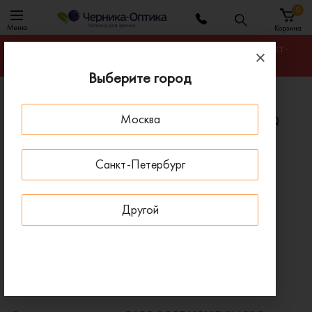
0
Меню
Корзина
Гарантируем лучшую цену на любую оправу в Санкт-
Петербурге
Выберите город
Главная
Солнцезащитные очки
Москва
Солнцезащитные очки DIOR SOREALRISE 2M2SQ
ПОД ЗАКАЗ
Санкт-Петербург
Другой