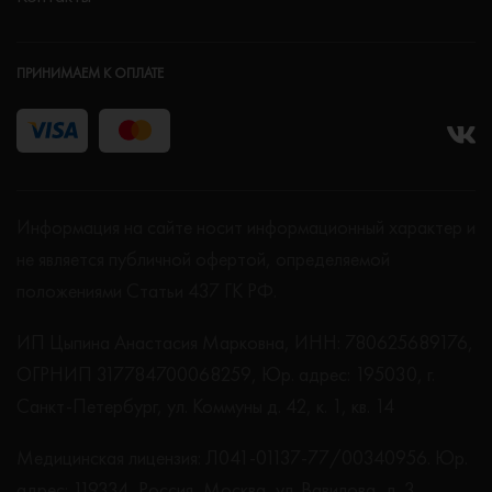
ПРИНИМАЕМ К ОПЛАТЕ
Информация на сайте носит информационный характер и
не является публичной офертой, определяемой
положениями Статьи 437 ГК РФ.
ИП Цыпина Анастасия Марковна, ИНН: 780625689176,
ОГРНИП 317784700068259, Юр. адрес: 195030, г.
Санкт-Петербург, ул. Коммуны д. 42, к. 1, кв. 14
Медицинская лицензия: Л041-01137-77/00340956. Юр.
адрес: 119334, Россия, Москва, ул. Вавилова, д. 3