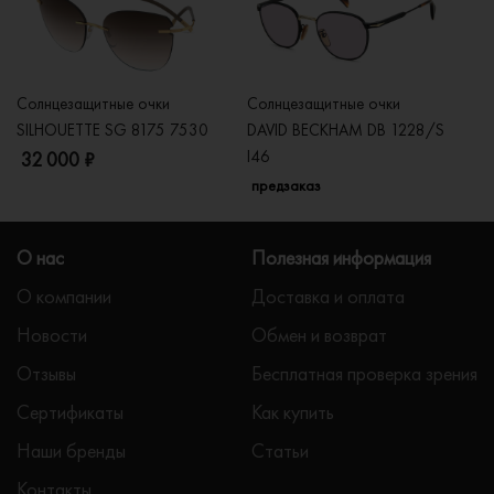
Солнцезащитные очки
Солнцезащитные очки
Со
SILHOUETTE SG 8175 7530
DAVID BECKHAM DB 1228/S
C
I46
32 000 ₽
5
предзаказ
О нас
Полезная информация
О компании
Доставка и оплата
Новости
Обмен и возврат
Отзывы
Бесплатная проверка зрения
Сертификаты
Как купить
Наши бренды
Статьи
Контакты