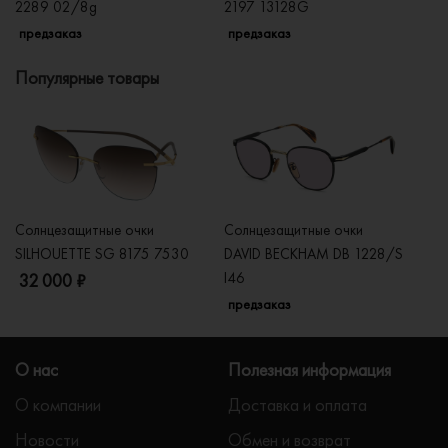
2289 02/8g
2197 13128G
2
предзаказ
предзаказ
п
Популярные товары
Солнцезащитные очки
Солнцезащитные очки
Со
SILHOUETTE SG 8175 7530
DAVID BECKHAM DB 1228/S
C
I46
32 000 ₽
5
предзаказ
О нас
Полезная информация
О компании
Доставка и оплата
Новости
Обмен и возврат