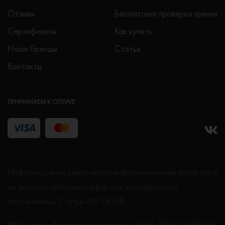
Отзывы
Бесплатная проверка зрения
Сертификаты
Как купить
Наши бренды
Статьи
Контакты
ПРИНИМАЕМ К ОПЛАТЕ
Информация на сайте носит информационный характер и
не является публичной офертой, определяемой
положениями Статьи 437 ГК РФ.
ИП Цыпина Анастасия Марковна, ИНН: 780625689176,