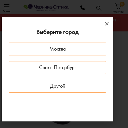
0
Меню
Корзина
Гарантируем лучшую цену на любую оправу в Санкт-
Петербурге
Выберите город
Главная
Солнцезащитные очки
Москва
Солнцезащитные очки DOLCE & GABBANA 4233
285787
Санкт-Петербург
ПОД ЗАКАЗ
Другой