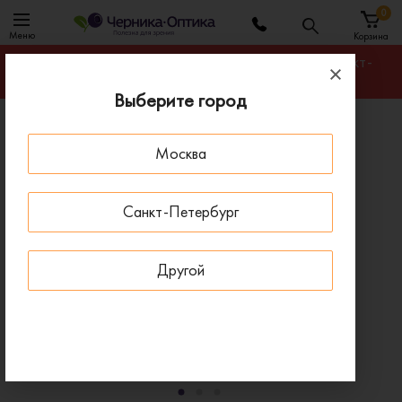
0
Меню
Корзина
Гарантируем лучшую цену на любую оправу в Санкт-
Петербурге
Выберите город
Главная
Солнцезащитные очки
Москва
Солнцезащитные очки DONNA DN548 C003
- 30 % ДО 15 АВГУСТА
Санкт-Петербург
Другой