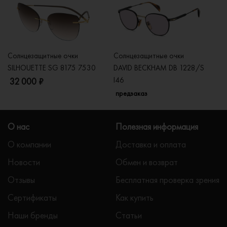
Солнцезащитные очки
Солнцезащитные очки
Со
SILHOUETTE SG 8175 7530
DAVID BECKHAM DB 1228/S
C
I46
32 000 ₽
5
предзаказ
О нас
Полезная информация
О компании
Доставка и оплата
Новости
Обмен и возврат
Отзывы
Бесплатная проверка зрения
Сертификаты
Как купить
Наши бренды
Статьи