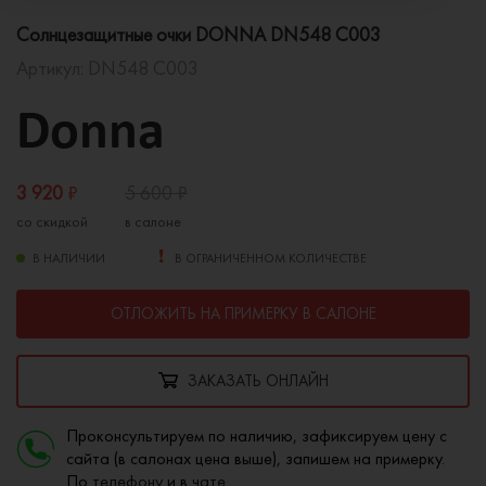
Солнцезащитные очки DONNA DN548 C003
Артикул:
DN548 C003
3 920
₽
5 600
₽
со скидкой
в салоне
В НАЛИЧИИ
В ОГРАНИЧЕННОМ КОЛИЧЕСТВЕ
ОТЛОЖИТЬ НА ПРИМЕРКУ В САЛОНЕ
ЗАКАЗАТЬ ОНЛАЙН
Проконсультируем по наличию, зафиксируем цену с
сайта (в салонах цена выше), запишем на примерку.
По
телефону
и в
чате