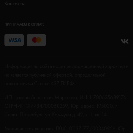
Контакты
ПРИНИМАЕМ К ОПЛАТЕ
Информация на сайте носит информационный характер и
не является публичной офертой, определяемой
положениями Статьи 437 ГК РФ.
ИП Цыпина Анастасия Марковна, ИНН: 780625689176,
ОГРНИП 317784700068259, Юр. адрес: 195030, г.
Санкт-Петербург, ул. Коммуны д. 42, к. 1, кв. 14
Медицинская лицензия: Л041-01137-77/00340956. Юр.