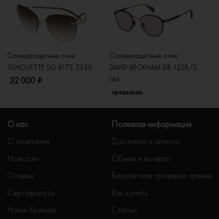
Солнцезащитные очки
Солнцезащитные очки
Со
SILHOUETTE SG 8175 7530
DAVID BECKHAM DB 1228/S
C
I46
32 000 ₽
5
предзаказ
О нас
Полезная информация
О компании
Доставка и оплата
Новости
Обмен и возврат
Отзывы
Бесплатная проверка зрения
Сертификаты
Как купить
Наши бренды
Статьи