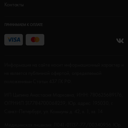
Контакты
ПРИНИМАЕМ К ОПЛАТЕ
Информация на сайте носит информационный характер и
не является публичной офертой, определяемой
положениями Статьи 437 ГК РФ.
ИП Цыпина Анастасия Марковна, ИНН: 780625689176,
ОГРНИП 317784700068259, Юр. адрес: 195030, г.
Санкт-Петербург, ул. Коммуны д. 42, к. 1, кв. 14
Медицинская лицензия: Л041-01137-77/00340956. Юр.