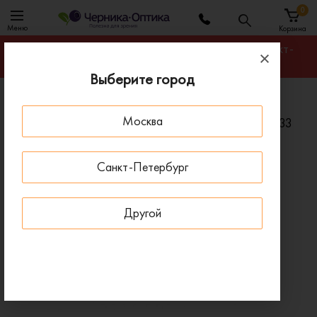
0
Меню
Корзина
Гарантируем лучшую цену на любую оправу в Санкт-
Петербурге
Выберите город
Главная
Солнцезащитные очки
Москва
Солнцезащитные очки EMPORIO ARMANI EA 2033
313087
Санкт-Петербург
ПОД ЗАКАЗ
Другой