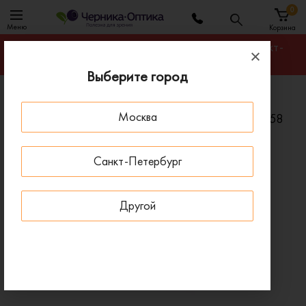
0
Меню
Корзина
Гарантируем лучшую цену на любую оправу в Санкт-
Петербурге
Выберите город
Главная
Солнцезащитные очки
Москва
Солнцезащитные очки EMPORIO ARMANI EA 4058
547487
Санкт-Петербург
ПОД ЗАКАЗ
Другой