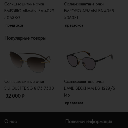
Солнцезащитные очки
Солнцезащитные очки
Со
EMPORIO ARMANI EA 4029
EMPORIO ARMANI EA 4058
E
50638G
506381
5
предзаказ
предзаказ
п
Популярные товары
Солнцезащитные очки
Солнцезащитные очки
Со
SILHOUETTE SG 8175 7530
DAVID BECKHAM DB 1228/S
C
I46
32 000 ₽
5
предзаказ
О нас
Полезная информация