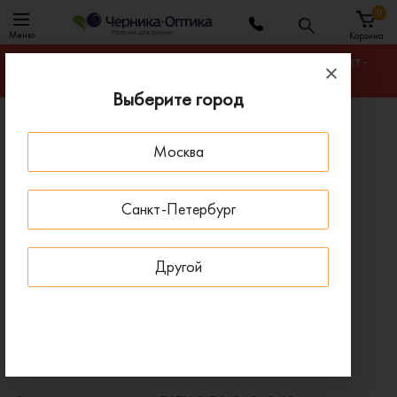
0
Меню
Корзина
Гарантируем лучшую цену на любую оправу в Санкт-
Петербурге
Выберите город
Главная
Солнцезащитные очки
Москва
Солнцезащитные очки ESTILO ES-S6069 01
- 20 % ДО 15 АВГУСТА
Санкт-Петербург
Другой