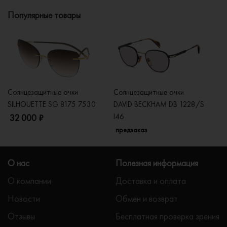
Популярные товары
Солнцезащитные очки
Солнцезащитные очки
Со
SILHOUETTE SG 8175 7530
DAVID BECKHAM DB 1228/S
C
I46
32 000 ₽
5
предзаказ
О нас
Полезная информация
О компании
Доставка и оплата
Новости
Обмен и возврат
Отзывы
Бесплатная проверка зрения