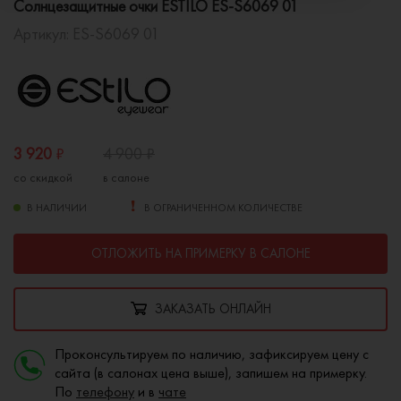
Солнцезащитные очки ESTILO ES-S6069 01
Артикул:
ES-S6069 01
3 920
₽
4 900
₽
со скидкой
в салоне
В НАЛИЧИИ
В ОГРАНИЧЕННОМ КОЛИЧЕСТВЕ
ОТЛОЖИТЬ НА ПРИМЕРКУ В САЛОНЕ
ЗАКАЗАТЬ ОНЛАЙН
Проконсультируем по наличию, зафиксируем цену с
сайта (в салонах цена выше), запишем на примерку.
По
телефону
и в
чате