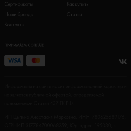
Сертификаты
Как купить
Наши бренды
Статьи
Контакты
ПРИНИМАЕМ К ОПЛАТЕ
Информация на сайте носит информационный характер и
не является публичной офертой, определяемой
положениями Статьи 437 ГК РФ.
ИП Цыпина Анастасия Марковна, ИНН: 780625689176,
ОГРНИП 317784700068259, Юр. адрес: 195030, г.