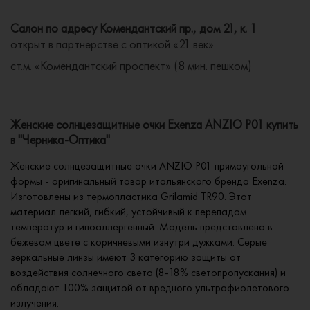
Салон по адресу Комендантский пр., дом 21, к. 1
открыт в партнерстве с оптикой «21 век»
ст.м. «Комендантский проспект» (8 мин. пешком)
Женские солнцезащитные очки Exenza ANZIO P01 купить
в "Черника-Оптика"
Женские солнцезащитные очки ANZIO P01 прямоугольной
формы - оригинальный товар итальянского бренда Exenza.
Изготовлены из термопластика Grilamid TR90. Этот
материал легкий, гибкий, устойчивый к перепадам
температур и гипоаллергенный. Модель представлена в
бежевом цвете с коричневыми изнутри дужками. Серые
зеркальные линзы имеют 3 категорию защиты от
воздействия солнечного света (8-18% светопропускания) и
обладают 100% защитой от вредного ультрафиолетового
излучения.