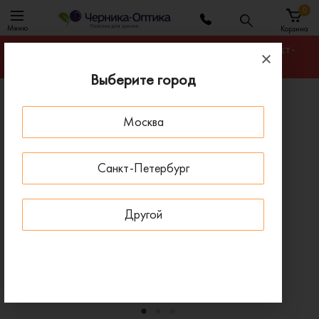
0
Меню
Корзина
Гарантируем лучшую цену на любую оправу в Санкт-
Петербурге
Выберите город
Главная
Солнцезащитные очки
Москва
Солнцезащитные очки Exenza ANZIO P01
ПОД ЗАКАЗ
Санкт-Петербург
Другой