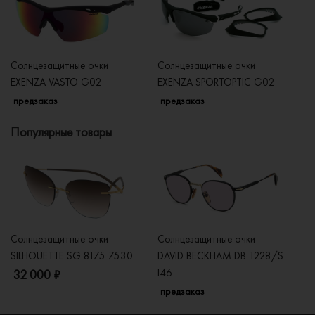
Солнцезащитные очки
Солнцезащитные очки
Со
EXENZA VASTO G02
EXENZA SPORTOPTIC G02
E
предзаказ
предзаказ
п
Популярные товары
Солнцезащитные очки
Солнцезащитные очки
Со
SILHOUETTE SG 8175 7530
DAVID BECKHAM DB 1228/S
C
I46
32 000 ₽
5
предзаказ