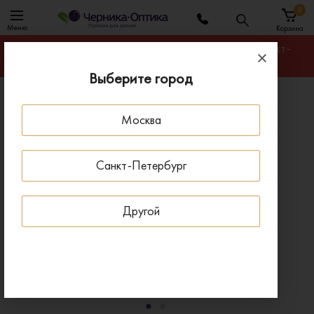
0
Меню
Корзина
Гарантируем лучшую цену на любую оправу в Санкт-
Петербурге
Выберите город
Главная
Солнцезащитные очки
Москва
Солнцезащитные очки EXENZA TROPHY G03
- 30 % ДО 15 АВГУСТА
Санкт-Петербург
Другой