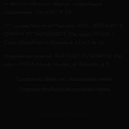
не является публичной офертой, определяемой
положениями Статьи 437 ГК РФ.
ИП Цыпина Анастасия Марковна, ИНН: 780625689176,
ОГРНИП 317784700068259, Юр. адрес: 195030, г.
Санкт-Петербург, ул. Коммуны д. 42, к. 1, кв. 14
Медицинская лицензия: Л041-01137-77/00340956. Юр.
адрес: 119334, Россия, Москва, ул. Вавилова, д. 3
Согласие на обработку персональных данных
Политика обработки персональных данных
Создание сайта - Студия Netlab