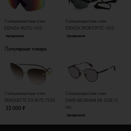
Солнцезащитные очки
Солнцезащитные очки
Со
EXENZA VASTO G02
EXENZA SPORTOPTIC G02
E
предзаказ
предзаказ
п
Популярные товары
Солнцезащитные очки
Солнцезащитные очки
Со
SILHOUETTE SG 8175 7530
DAVID BECKHAM DB 1228/S
C
I46
32 000 ₽
5
предзаказ