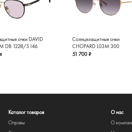
ащитные очки DAVID
Солнцезащитные очки
 DB 1228/S I46
CHOPARD L03M 300
з
51 700 ₽
Каталог товаров
О нас
Оправы
О компан