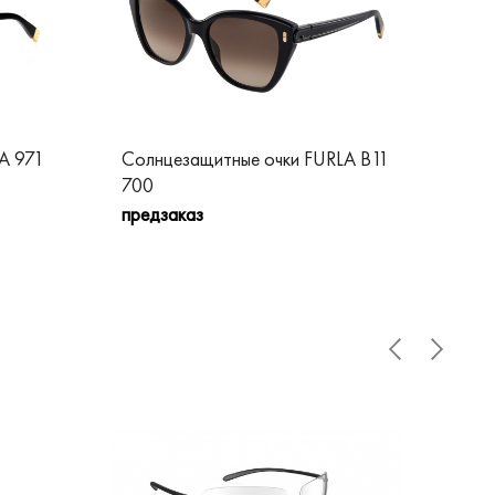
A 971
Солнцезащитные очки FURLA B11
Со
700
B2
предзаказ
пре