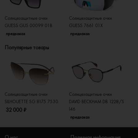
Солнцезащитные очки
Солнцезащитные очки
Со
GUESS GUS 00099 01B
GUESS 7661 01X
G
предзаказ
предзаказ
п
Популярные товары
Солнцезащитные очки
Солнцезащитные очки
Со
SILHOUETTE SG 8175 7530
DAVID BECKHAM DB 1228/S
C
I46
32 000 ₽
5
предзаказ
О нас
Полезная информация