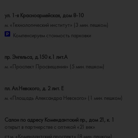
ул. 1-я Красноармейская, дом 8-10
м. «Технологический институт» (3 мин. пешком)
Компенсируем стоимость парковки
пр. Энгельса, д.150 к.1 лит.А
м. «Проспект Просвещения» (5 мин. пешком)
пл. Ал.Невского, д. 2 лит. Е
м. «Площадь Александра Невского» (1 мин. пешком)
Салон по адресу Комендантский пр., дом 21, к. 1
открыт в партнерстве с оптикой «21 век»
ст.м. «Комендантский проспект» (8 мин. пешком)