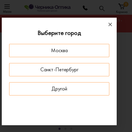
0
Меню
Корзина
Гарантируем лучшую цену на любую оправу в Санкт-
Петербурге
Выберите город
Главная
Солнцезащитные очки
Москва
Солнцезащитные очки GUESS 00097 01B
- 15 % ДО 15 АВГУСТА
Санкт-Петербург
Другой