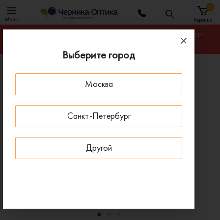
0
Меню
Корзина
Гарантируем лучшую цену на любую оправу в Санкт-
Петербурге
Выберите город
Главная
Солнцезащитные очки
Москва
Солнцезащитные очки GUESS GU 00167 02B
- 24 % ДО 15 АВГУСТА
Санкт-Петербург
Другой