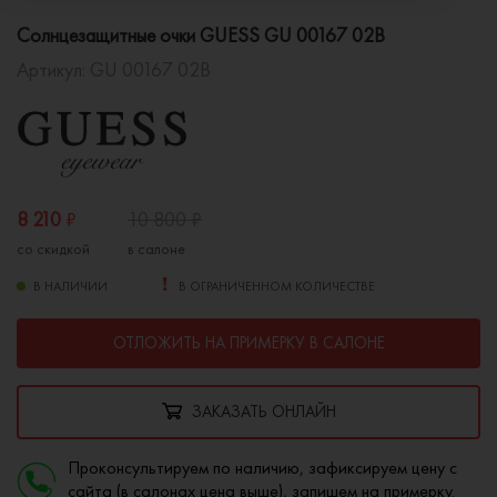
Солнцезащитные очки GUESS GU 00167 02B
Артикул:
GU 00167 02B
8 210
₽
10 800
₽
со скидкой
в салоне
В НАЛИЧИИ
В ОГРАНИЧЕННОМ КОЛИЧЕСТВЕ
ОТЛОЖИТЬ НА ПРИМЕРКУ В САЛОНЕ
ЗАКАЗАТЬ ОНЛАЙН
Проконсультируем по наличию, зафиксируем цену с
сайта (в салонах цена выше), запишем на примерку.