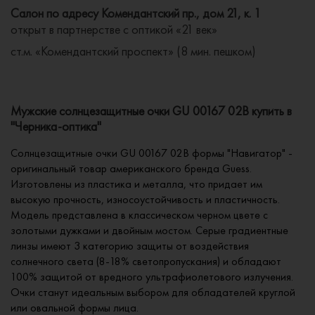
Салон по адресу Комендантский пр., дом 21, к. 1
открыт в партнерстве с оптикой «21 век»
ст.м. «Комендантский проспект» (8 мин. пешком)
Мужские солнцезащитные очки GU 00167 02B купить в
"Черника-оптика"
Солнцезащитные очки GU 00167 02B формы "Навигатор" -
оригинальный товар американского бренда Guess.
Изготовлены из пластика и металла, что придает им
высокую прочность, износоустойчивость и пластичность.
Модель представлена в классическом черном цвете с
золотыми дужками и двойным мостом. Серые градиентные
линзы имеют 3 категорию защиты от воздействия
солнечного света (8-18% светопропускания) и обладают
100% защитой от вредного ультрафиолетового излучения.
Очки станут идеальным выбором для обладателей круглой
или овальной формы лица.