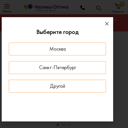
0
Меню
Корзина
Гарантируем лучшую цену на любую оправу в Санкт-
Петербурге
Выберите город
Главная
Солнцезащитные очки
Москва
Солнцезащитные очки GUESS GUS 00169 01D
ПОД ЗАКАЗ
Санкт-Петербург
Другой