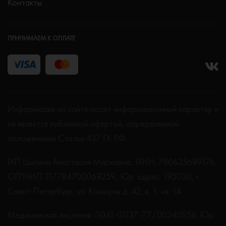
Контакты
ПРИНИМАЕМ К ОПЛАТЕ
Информация на сайте носит информационный характер и
не является публичной офертой, определяемой
положениями Статьи 437 ГК РФ.
ИП Цыпина Анастасия Марковна, ИНН: 780625689176,
ОГРНИП 317784700068259, Юр. адрес: 195030, г.
Санкт-Петербург, ул. Коммуны д. 42, к. 1, кв. 14
Медицинская лицензия: Л041-01137-77/00340956. Юр.