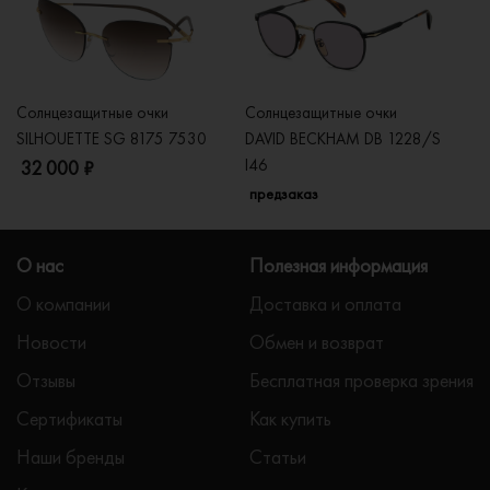
Солнцезащитные очки
Солнцезащитные очки
Со
SILHOUETTE SG 8175 7530
DAVID BECKHAM DB 1228/S
C
I46
32 000 ₽
5
предзаказ
О нас
Полезная информация
О компании
Доставка и оплата
Новости
Обмен и возврат
Отзывы
Бесплатная проверка зрения
Сертификаты
Как купить
Наши бренды
Статьи