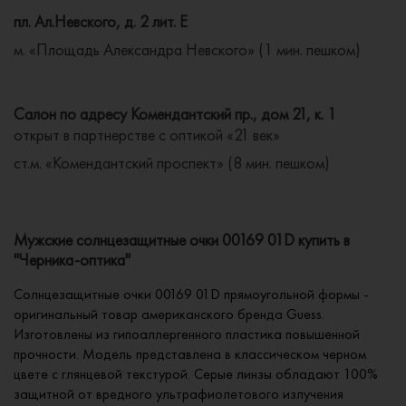
пл. Ал.Невского, д. 2 лит. Е
м. «Площадь Александра Невского» (1 мин. пешком)
Салон по адресу Комендантский пр., дом 21, к. 1
открыт в партнерстве с оптикой «21 век»
ст.м. «Комендантский проспект» (8 мин. пешком)
Мужские солнцезащитные очки 00169 01D купить в
"Черника-оптика"
Солнцезащитные очки 00169 01D прямоугольной формы -
оригинальный товар американского бренда Guess.
Изготовлены из гипоаллергенного пластика повышенной
прочности. Модель представлена в классическом черном
цвете с глянцевой текстурой. Серые линзы обладают 100%
защитной от вредного ультрафиолетового излучения