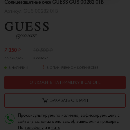
Солнцезащитные очки GUESS GUS 00282 01B
Артикул:
GUS 00282 01B
7 350
₽
10 500
₽
со скидкой
в салоне
В НАЛИЧИИ
В ОГРАНИЧЕННОМ КОЛИЧЕСТВЕ
ОТЛОЖИТЬ НА ПРИМЕРКУ В САЛОНЕ
ЗАКАЗАТЬ ОНЛАЙН
Проконсультируем по наличию, зафиксируем цену с
сайта (в салонах цена выше), запишем на примерку.
По
телефону
и в
чате