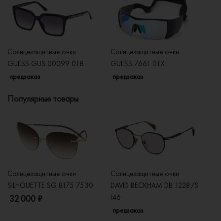
Солнцезащитные очки
Солнцезащитные очки
Со
GUESS GUS 00099 01B
GUESS 7661 01X
G
предзаказ
предзаказ
п
Популярные товары
Солнцезащитные очки
Солнцезащитные очки
Со
SILHOUETTE SG 8175 7530
DAVID BECKHAM DB 1228/S
C
I46
32 000 ₽
5
предзаказ