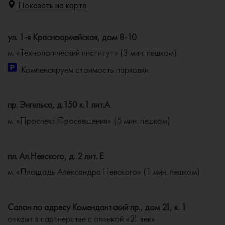
Показать на карте
ул. 1-я Красноармейская, дом 8-10
м. «Технологический институт» (3 мин. пешком)
Компенсируем стоимость парковки
пр. Энгельса, д.150 к.1 лит.А
м. «Проспект Просвещения» (5 мин. пешком)
пл. Ал.Невского, д. 2 лит. Е
м. «Площадь Александра Невского» (1 мин. пешком)
Салон по адресу Комендантский пр., дом 21, к. 1
открыт в партнерстве с оптикой «21 век»