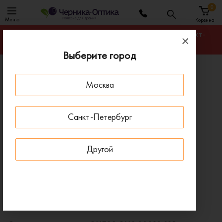
0
Меню
Корзина
Гарантируем лучшую цену на любую оправу в Санкт-
Петербурге
Выберите город
Главная
Солнцезащитные очки
Москва
Солнцезащитные очки GUESS GUS 00282 01B
- 30 % ДО 15 АВГУСТА
Санкт-Петербург
Другой