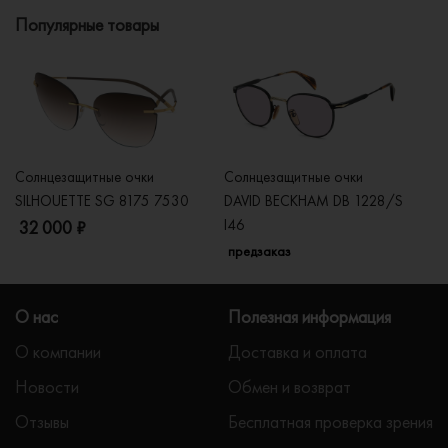
Популярные товары
Солнцезащитные очки
Солнцезащитные очки
Со
SILHOUETTE SG 8175 7530
DAVID BECKHAM DB 1228/S
C
I46
32 000 ₽
5
предзаказ
О нас
Полезная информация
О компании
Доставка и оплата
Новости
Обмен и возврат
Отзывы
Бесплатная проверка зрения