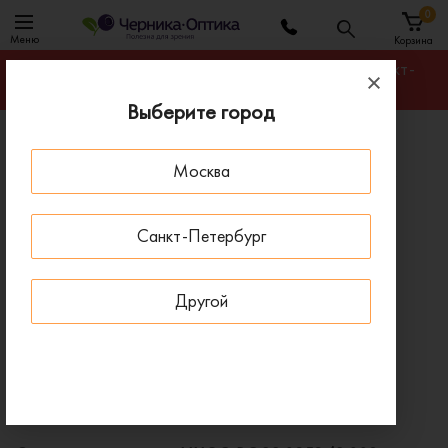
0
Меню
Корзина
Гарантируем лучшую цену на любую оправу в Санкт-
Петербурге
Выберите город
Главная
Солнцезащитные очки
Москва
Солнцезащитные очки HUGO BOSS 0959/S 003
ПОД ЗАКАЗ
Санкт-Петербург
Другой