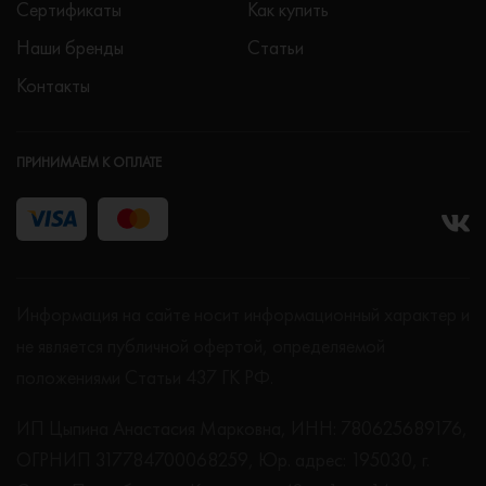
Сертификаты
Как купить
Наши бренды
Статьи
Контакты
ПРИНИМАЕМ К ОПЛАТЕ
Информация на сайте носит информационный характер и
не является публичной офертой, определяемой
положениями Статьи 437 ГК РФ.
ИП Цыпина Анастасия Марковна, ИНН: 780625689176,
ОГРНИП 317784700068259, Юр. адрес: 195030, г.