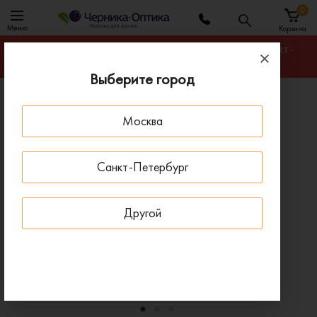
0
Меню
Корзина
Гарантируем лучшую цену на любую оправу в Санкт-
Петербурге
Выберите город
Главная
Солнцезащитные очки
Москва
Солнцезащитные очки JAGUAR 37205 8840
ДОСТАВКА 1-4 ДНЯ
Санкт-Петербург
Другой