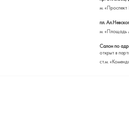
м. «Проспект
пл. Ал.Невског
м. «Площадь 
Салон по адре
открыт в парт
ст.м. «Коменд