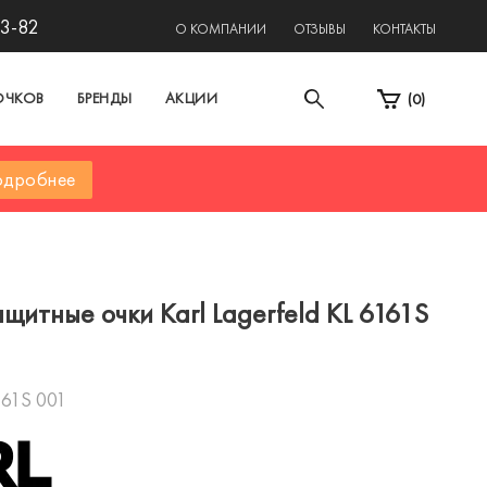
13-82
О КОМПАНИИ
ОТЗЫВЫ
КОНТАКТЫ
ОЧКОВ
БРЕНДЫ
АКЦИИ
(
0
)
дробнее
щитные очки Karl Lagerfeld KL 6161S
161S 001