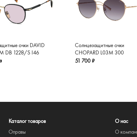
ащитные очки DAVID
Солнцезащитные очки
 DB 1228/S I46
CHOPARD L03M 300
з
51 700 ₽
Каталог товаров
О нас
Оправы
О компан