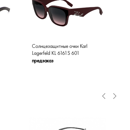
Солнцезащитные очки Karl
Сол
Lagerfeld KL 6161S 601
Lag
предзаказ
пре