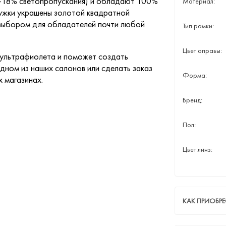
(8-18% светопропускания) и обладают 100%
Материал:
Дужки украшены золотой квадратной
 выбором для обладателей почти любой
Тип рамки:
Цвет оправы:
 ультрафиолета и поможет создать
дном из наших салонов или сделать заказ
Форма:
х магазинах.
Бренд:
Пол:
Цвет линз:
КАК ПРИОБР