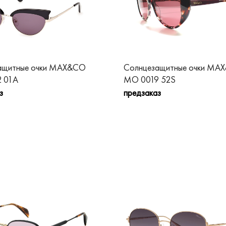
ащитные очки MAX&CO
Солнцезащитные очки MA
 01A
MO 0019 52S
з
предзаказ