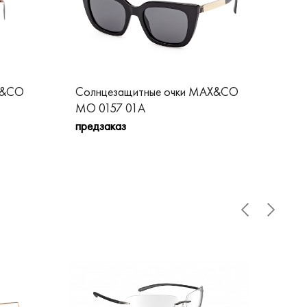
X&CO
Солнцезащитные очки MAX&CO
Со
MO 0157 01A
MO
предзаказ
пре