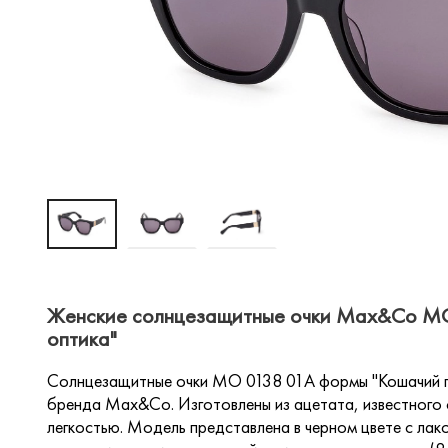
Женские солнцезащитные очки Max&Co MO 
оптика"
Солнцезащитные очки MO 0138 01A формы "Кошачий гла
бренда Max&Co. Изготовлены из ацетата, известного 
легкостью. Модель представлена в черном цвете с лак