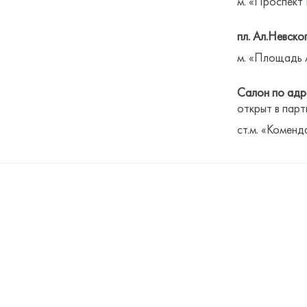
м. «Проспект
пл. Ал.Невског
м. «Площадь 
Салон по адре
открыт в парт
ст.м. «Коменд