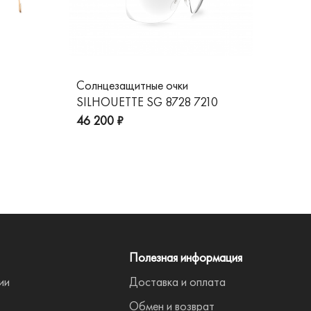
Солнцезащитные очки
Со
SILHOUETTE SG 8728 7210
GG
пре
46 200 ₽
Полезная информация
ии
Доставка и оплата
Обмен и возврат