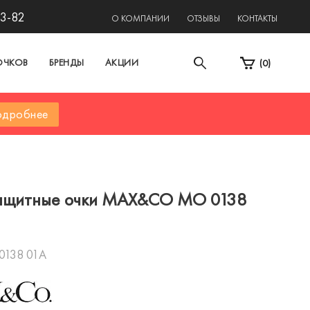
13-82
О КОМПАНИИ
ОТЗЫВЫ
КОНТАКТЫ
ОЧКОВ
БРЕНДЫ
АКЦИИ
(
0
)
дробнее
ащитные очки MAX&CO MO 0138
0138 01A