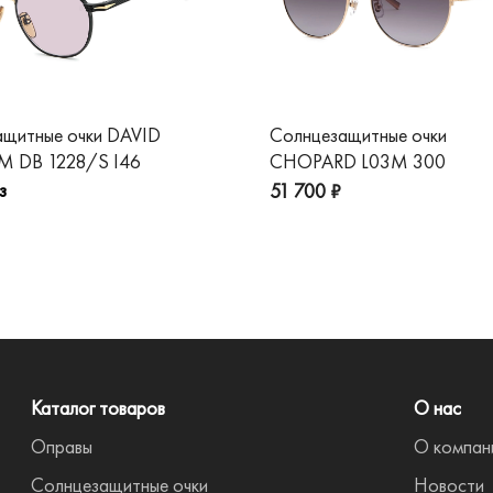
ащитные очки DAVID
Солнцезащитные очки
 DB 1228/S I46
CHOPARD L03M 300
з
51 700 ₽
Каталог товаров
О нас
Оправы
О компан
Солнцезащитные очки
Новости