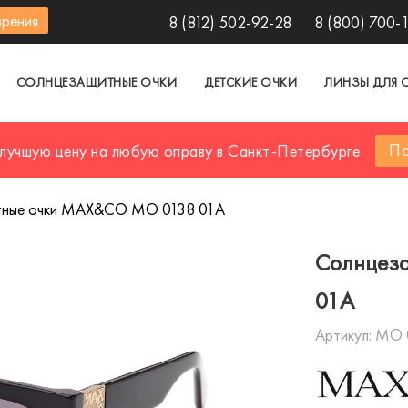
зрения
8 (812) 502-92-28
8 (800) 700-
СОЛНЦЕЗАЩИТНЫЕ ОЧКИ
ДЕТСКИЕ ОЧКИ
ЛИНЗЫ ДЛЯ 
По
 лучшую цену на любую оправу в Санкт-Петербурге
тные очки MAX&CO MO 0138 01A
Солнцез
01A
Артикул:
MO 