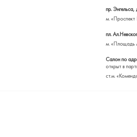
пр. Энгельса, 
м. «Проспект
пл. Ал.Невског
м. «Площадь 
Салон по адре
открыт в парт
ст.м. «Коменд