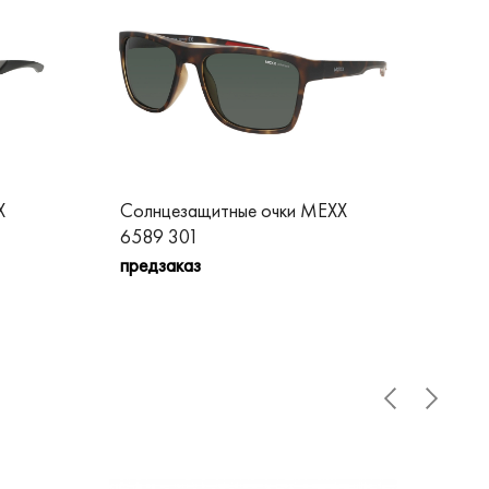
X
Солнцезащитные очки MEXX
Со
6589 301
65
предзаказ
пре