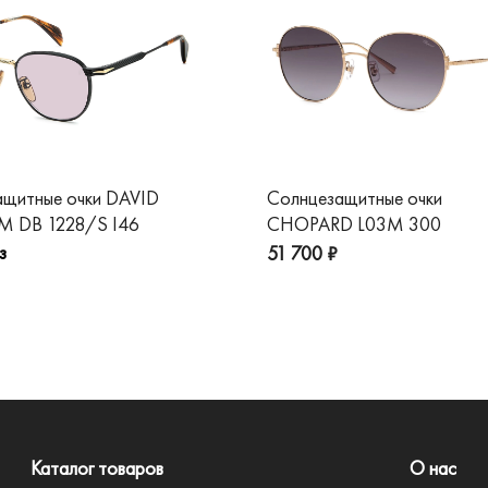
ащитные очки DAVID
Солнцезащитные очки
 DB 1228/S I46
CHOPARD L03M 300
з
51 700 ₽
Каталог товаров
О нас