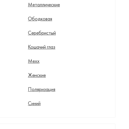
Металлические
Ободковая
Серебристый
Кошачий глаз
Mexx
Женские
Поляризация
Синий