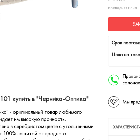
последняя цена
ЗА
Cрок поставк
Цена на това
Проконс
салонах
01 купить в "Черника-Оптика"
Мы пред
ка" - оригинальный товар любимого
идает им высокую прочность,
лена в серебристом цвете с утолщенными
ХАРАКТЕРИС
т 100% защитой от вредного