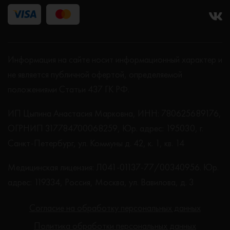
Информация на сайте носит информационный характер и
не является публичной офертой, определяемой
положениями Статьи 437 ГК РФ.
ИП Цыпина Анастасия Марковна, ИНН: 780625689176,
ОГРНИП 317784700068259, Юр. адрес: 195030, г.
Санкт-Петербург, ул. Коммуны д. 42, к. 1, кв. 14
Медицинская лицензия: Л041-01137-77/00340956. Юр.
адрес: 119334, Россия, Москва, ул. Вавилова, д. 3
Согласие на обработку персональных данных
Политика обработки персональных данных