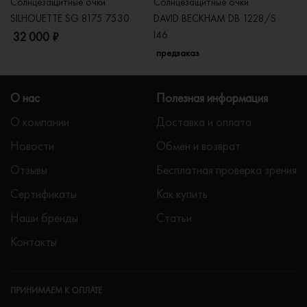
Солнцезащитные очки
Солнцезащитные очки
Со
SILHOUETTE SG 8175 7530
DAVID BECKHAM DB 1228/S
C
I46
32 000 ₽
5
предзаказ
О нас
Полезная информация
О компании
Доставка и оплата
Новости
Обмен и возврат
Отзывы
Бесплатная проверка зрения
Сертификаты
Как купить
Наши бренды
Статьи
Контакты
ПРИНИМАЕМ К ОПЛАТЕ