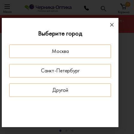
0
Меню
Корзина
Гарантируем лучшую цену на любую оправу в Санкт-
Петербурге
Выберите город
Главная
Солнцезащитные очки
Москва
Солнцезащитные очки Oakley OO 9463 946301
- 30 % ДО 15 АВГУСТА
ХИТ ПРОДАЖ
Санкт-Петербург
Другой