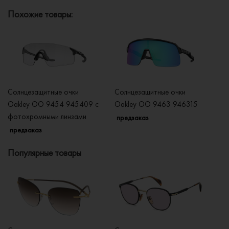
Похожие товары:
Солнцезащитные очки
Солнцезащитные очки
Со
Oakley OO 9454 945409 с
Oakley OO 9463 946315
O
фотохромными линзами
ф
предзаказ
предзаказ
п
Популярные товары