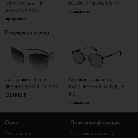
POLAROID Sport PLD
POLAROID PLD 6168/S PJP
P
7056/CI/S 2M5
LH
предзаказ
предзаказ
п
Популярные товары
Солнцезащитные очки
Солнцезащитные очки
Со
SILHOUETTE SG 8175 7530
DAVID BECKHAM DB 1228/S
C
I46
32 000 ₽
5
предзаказ
О нас
Полезная информация
О компании
Доставка и оплата