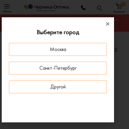
0
Меню
Корзина
Гарантируем лучшую цену на любую оправу в Санкт-
Петербурге
Выберите город
Главная
Солнцезащитные очки
Москва
Солнцезащитные очки POLAROID PLD2066/S 003
M9
Санкт-Петербург
ПОД ЗАКАЗ
Другой