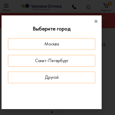
0
Меню
Корзина
Гарантируем лучшую цену на любую оправу в Санкт-
Петербурге
Выберите город
Главная
Солнцезащитные очки
Москва
Солнцезащитные очки POLAROID PLD 2087/S 003
ПОД ЗАКАЗ
Санкт-Петербург
Другой