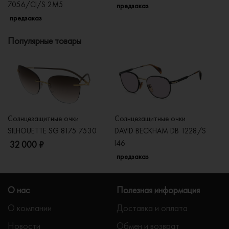
7056/CI/S 2M5
LH
предзаказ
предзаказ
п
Популярные товары
Солнцезащитные очки
Солнцезащитные очки
Со
SILHOUETTE SG 8175 7530
DAVID BECKHAM DB 1228/S
C
I46
32 000 ₽
5
предзаказ
О нас
Полезная информация
О компании
Доставка и оплата
Новости
Обмен и возврат