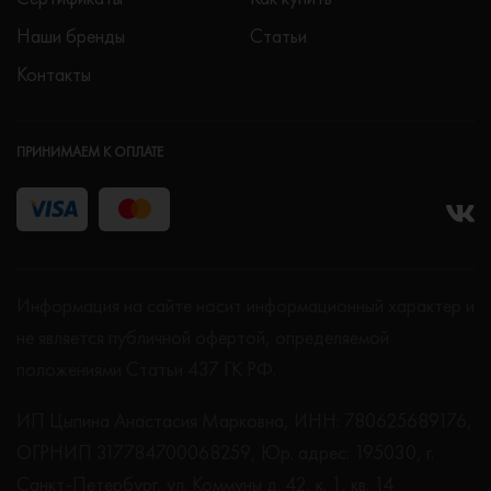
Наши бренды
Статьи
Контакты
ПРИНИМАЕМ К ОПЛАТЕ
Информация на сайте носит информационный характер и
не является публичной офертой, определяемой
положениями Статьи 437 ГК РФ.
ИП Цыпина Анастасия Марковна, ИНН: 780625689176,
ОГРНИП 317784700068259, Юр. адрес: 195030, г.
Санкт-Петербург, ул. Коммуны д. 42, к. 1, кв. 14