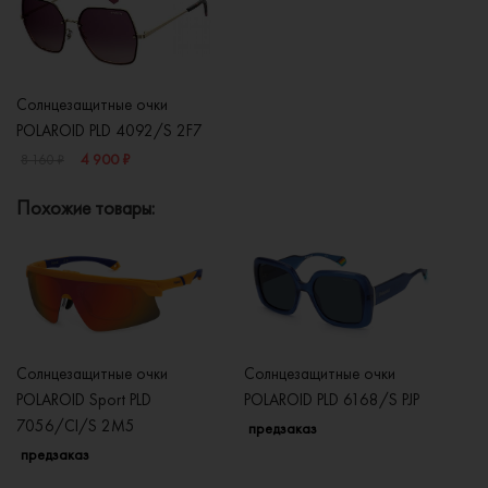
Солнцезащитные очки
POLAROID PLD 4092/S 2F7
4 900 ₽
8 160 ₽
Похожие товары:
Солнцезащитные очки
Солнцезащитные очки
Со
POLAROID Sport PLD
POLAROID PLD 6168/S PJP
P
7056/CI/S 2M5
LH
предзаказ
предзаказ
п