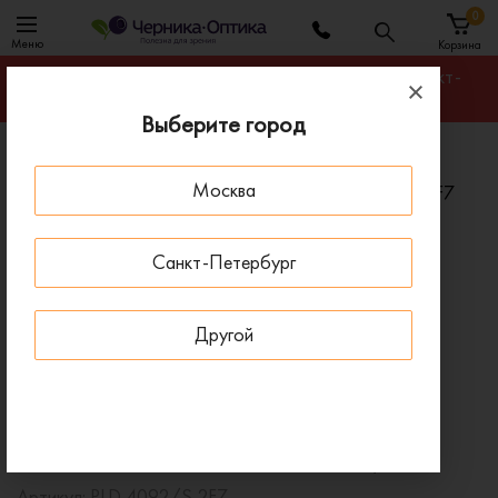
0
Меню
Корзина
Гарантируем лучшую цену на любую оправу в Санкт-
Петербурге
Выберите город
Главная
Солнцезащитные очки
Москва
Солнцезащитные очки POLAROID PLD 4092/S 2F7
ПОД ЗАКАЗ
Санкт-Петербург
Другой
Солнцезащитные очки POLAROID PLD 4092/S 2F7
Артикул:
PLD 4092/S 2F7