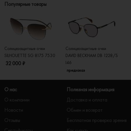
Популярные товары
Солнцезащитные очки
Солнцезащитные очки
Со
SILHOUETTE SG 8175 7530
DAVID BECKHAM DB 1228/S
C
I46
32 000 ₽
5
предзаказ
О нас
Полезная информация
О компании
Доставка и оплата
Новости
Обмен и возврат
Отзывы
Бесплатная проверка зрения
Сертификаты
Как купить