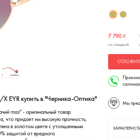
7 790
₽
со скидкой
ОТЛОЖИТЬ
Проконс
салонах
X EYR купить в "Черника-Оптика"
Мы пред
ий глаз" - оригинальный товар
ла, что придает им высокую прочность,
лена в золотом цвете с утолщенными
ХАРАКТЕРИС
0% защитой от вредного