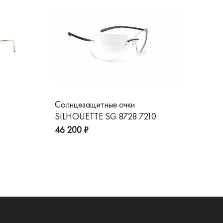
Солнцезащитные очки
Со
SILHOUETTE SG 8728 7210
GG
пре
46 200 ₽