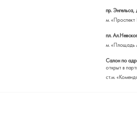
пр. Энгельса, 
м. «Проспект
пл. Ал.Невског
м. «Площадь 
Салон по адре
открыт в парт
ст.м. «Коменд