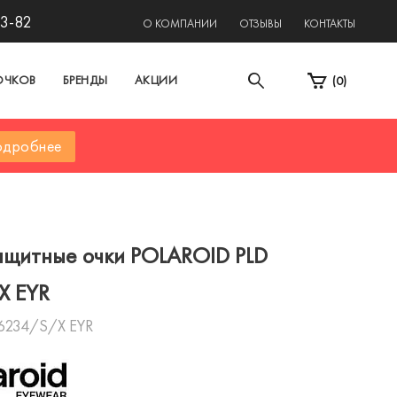
13-82
О КОМПАНИИ
ОТЗЫВЫ
КОНТАКТЫ
ОЧКОВ
БРЕНДЫ
АКЦИИ
(
0
)
дробнее
щитные очки POLAROID PLD
X EYR
6234/S/X EYR