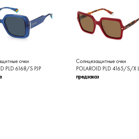
щитные очки
Солнцезащитные очки
D PLD 6168/S PJP
POLAROID PLD 4165/S/X 
з
предзаказ