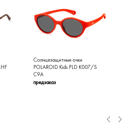
Солнцезащитные очки
Со
LHF
POLAROID Kids PLD K007/S
PO
C9A
пре
предзаказ