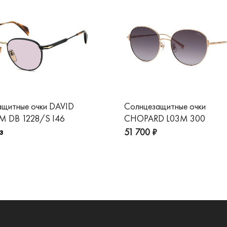
ащитные очки DAVID
Солнцезащитные очки
 DB 1228/S I46
CHOPARD L03M 300
з
51 700 ₽